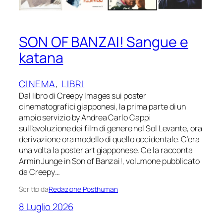
SON OF BANZAI! Sangue e
katana
CINEMA
, 
LIBRI
Dal libro di Creepy Images sui poster
cinematografici giapponesi, la prima parte di un
ampio servizio by Andrea Carlo Cappi
sull’evoluzione dei film di genere nel Sol Levante, ora
derivazione ora modello di quello occidentale. C’era
una volta la poster art giapponese. Ce la racconta
Armin Junge in Son of Banzai!, volumone pubblicato
da Creepy…
Scritto da
Redazione Posthuman
8 Luglio 2026