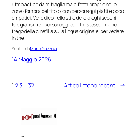
ritmo action da mitraglia ma difetta proprio nelle
zone d’ombra del titolo, con personaggi piatti e poco
empatici. Ve lo dico nello stile dei dialoghi secchi
telegrafici fra i personaggi del film stesso: me ne
frego della cinefilia sulla lingua originale, per vedere
In the…
Scritto da
Mario Gazzola
14 Maggio 2026
1
2
3
…
32
Articoli meno recenti
→