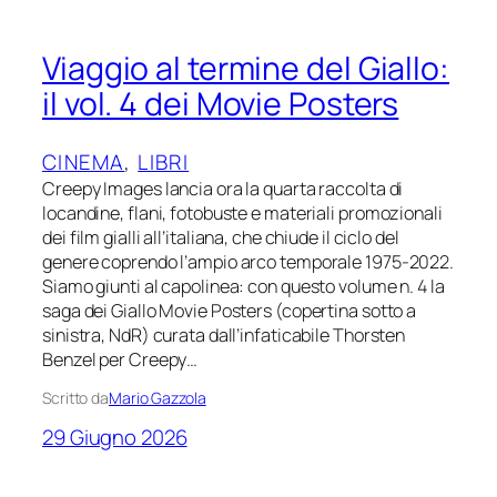
Viaggio al termine del Giallo:
il vol. 4 dei Movie Posters
CINEMA
, 
LIBRI
Creepy Images lancia ora la quarta raccolta di
locandine, flani, fotobuste e materiali promozionali
dei film gialli all’italiana, che chiude il ciclo del
genere coprendo l’ampio arco temporale 1975-2022.
Siamo giunti al capolinea: con questo volume n. 4 la
saga dei Giallo Movie Posters (copertina sotto a
sinistra, NdR) curata dall’infaticabile Thorsten
Benzel per Creepy…
Scritto da
Mario Gazzola
29 Giugno 2026