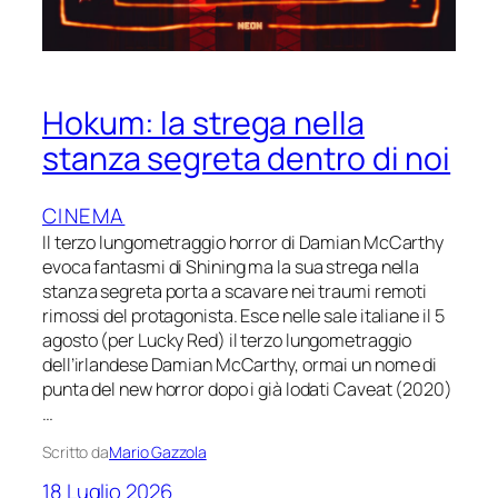
Hokum: la strega nella
stanza segreta dentro di noi
CINEMA
Il terzo lungometraggio horror di Damian McCarthy
evoca fantasmi di Shining ma la sua strega nella
stanza segreta porta a scavare nei traumi remoti
rimossi del protagonista. Esce nelle sale italiane il 5
agosto (per Lucky Red) il terzo lungometraggio
dell’irlandese Damian McCarthy, ormai un nome di
punta del new horror dopo i già lodati Caveat (2020)
…
Scritto da
Mario Gazzola
18 Luglio 2026