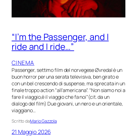
“I’m the Passenger, and I
ride and I ride…”
CINEMA
Passenger, settimo film del norvegese Øvredal è un
buon horror per una serata televisiva, ben girato e
con un bel crescendo di suspense, ma sprecata in un
finale troppo action “all’americana”. “Non siamo noi a
fare il viaggio,è il viaggio che fa noi”(cit. da un
dialogo del film) Due giovani, un nero e un orientale,
viaggiano…
Scritto da
Mario Gazzola
21 Maggio 2026