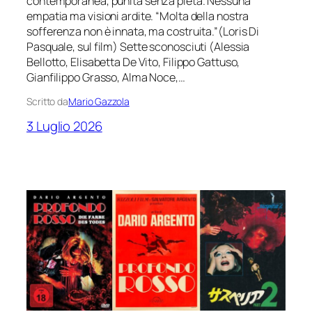
contemporanea, punita senza pietà. Nessuna
empatia ma visioni ardite. “Molta della nostra
sofferenza non è innata, ma costruita.”(Loris Di
Pasquale, sul film) Sette sconosciuti (Alessia
Bellotto, Elisabetta De Vito, Filippo Gattuso,
Gianfilippo Grasso, Alma Noce,…
Scritto da
Mario Gazzola
3 Luglio 2026