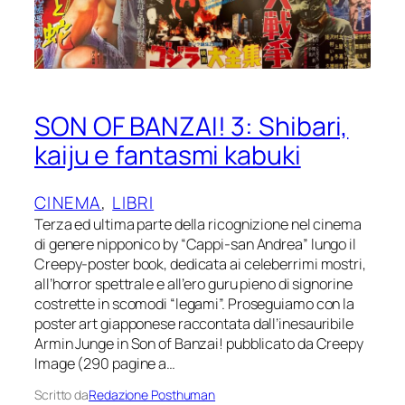
SON OF BANZAI! 3: Shibari,
kaiju e fantasmi kabuki
CINEMA
, 
LIBRI
Terza ed ultima parte della ricognizione nel cinema
di genere nipponico by “Cappi-san Andrea” lungo il
Creepy-poster book, dedicata ai celeberrimi mostri,
all’horror spettrale e all’ero guru pieno di signorine
costrette in scomodi “legami”. Proseguiamo con la
poster art giapponese raccontata dall’inesauribile
Armin Junge in Son of Banzai! pubblicato da Creepy
Image (290 pagine a…
Scritto da
Redazione Posthuman