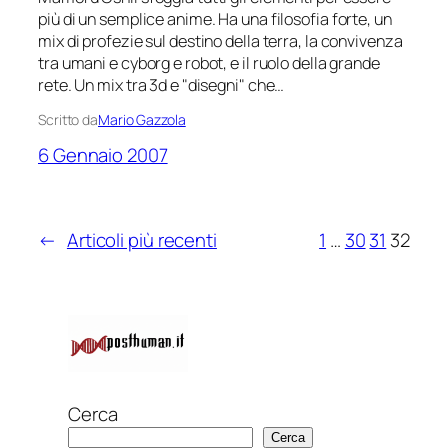
più di un semplice anime. Ha una filosofia forte, un
mix di profezie sul destino della terra, la convivenza
tra umani e cyborg e robot, e il ruolo della grande
rete. Un mix tra 3d e "disegni" che…
Scritto da
Mario Gazzola
6 Gennaio 2007
←
Articoli più recenti
1
…
30
31
32
Cerca
Cerca