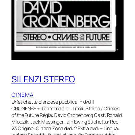
SILENZI STEREO
CINEMA
Un’etichetta olandese pubblica in dvd il
CRONENBERG primordiale… Titoli: Stereo / Crimes
of the Future Regia: David Cronenberg Cast: Ronald
Mlodzik, Jack Messinger, Iain Ewing Etichetta: Reel
23 Origine: Olanda Zona dvd: 2 Extra dvd: – Lingua: