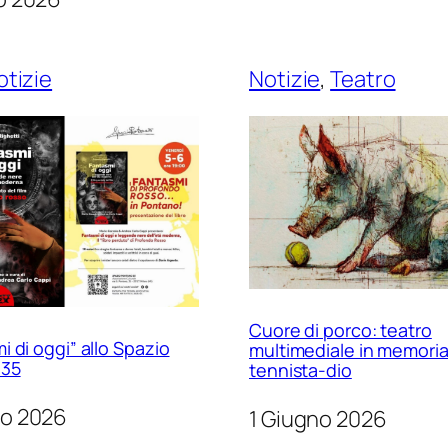
otizie
Notizie
, 
Teatro
Cuore di porco: teatro
i di oggi” allo Spazio
multimediale in memoria
o35
tennista-dio
no 2026
1 Giugno 2026