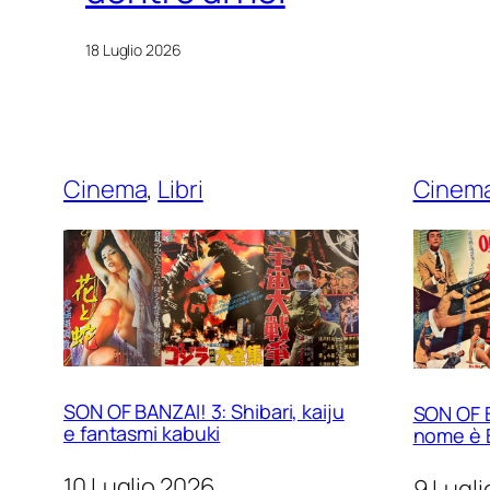
18 Luglio 2026
Cinema
, 
Libri
Cinem
SON OF BANZAI! 3: Shibari, kaiju
SON OF B
e fantasmi kabuki
nome è 
10 Luglio 2026
9 Lugl