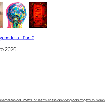
ychedelia – Part 2
zo 2026
inema
Musica
Fumetti
Libri
Teatro
Riflessioni
Videogiochi
Progetti
Chi siamo