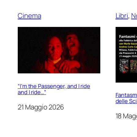
Cinema
Libri
, 
N
“I’m the Passenger, and I ride
and I ride…”
Fantasmi 
delle Sc
21 Maggio 2026
18 Mag