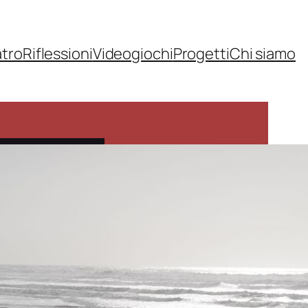
atro
Riflessioni
Videogiochi
Progetti
Chi siamo