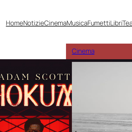
Home
Notizie
Cinema
Musica
Fumetti
Libri
Te
Cinema