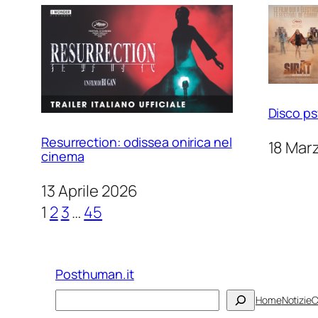
Disco ps
Resurrection: odissea onirica nel
18 Mar
cinema
13 Aprile 2026
1
2
3
…
45
Posthuman.it
Cerca
Home
Notizie
C