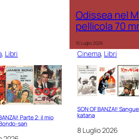
Odissea nel M
pellicola 70 
15 Luglio 2026
a
, 
Libri
Cinema
, 
Libri
SON OF BANZAI! Sangue
katana
ANZAI! Parte 2: il mio
Bondo-san
8 Luglio 2026
io 2026