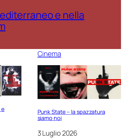
editerraneo e nella
mm
Cinema
 e
Punk State – la spazzatura
siamo noi
3 Luglio 2026