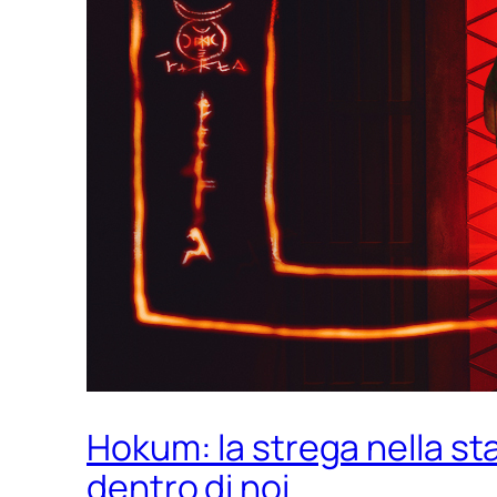
Hokum: la strega nella s
dentro di noi