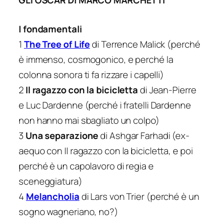
GLI OSCAR DI MARCO MARCHETTI
I fondamentali
1
The Tree of Life
di Terrence Malick (perché
è immenso, cosmogonico, e perché la
colonna sonora ti fa rizzare i capelli)
2
Il ragazzo con la bicicletta
di Jean-Pierre
e Luc Dardenne (perché i fratelli Dardenne
non hanno mai sbagliato un colpo)
3
Una separazione
di Ashgar Farhadi (ex-
aequo con
Il ragazzo con la bicicletta
, e poi
perché è un capolavoro di regia e
sceneggiatura)
4
Melancholia
di Lars von Trier (perché è un
sogno wagneriano, no?)