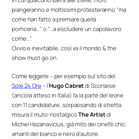
in cui qualcuno salirà alle stelle, molti
piangeranno e moltissimi protesteranno "ma
come han fatto a premiare quella
porhceria…" o "…a escludere un capolavoro
come…".
Ovvio e inevitabile, così va il mondo & the
show must go on.
Come leggete – per esempio sul sito del
Sole 24 Ore
– l’
Hugo Cabret
di Scorsese
(ancora atteso in Italia) fa la parte del leone
con 11 candidature, sorpassando di stretta
misura il muto-nostalgico
The Artist
di
Michel Hazanavicius, già mito dei cinefili chic,
amanti del bianco e nero d’autore.