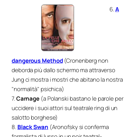
6.
A
dangerous Method
(Cronenberg non
deborda più dallo schermo ma attraverso
Jung ci mostra i mostri che abitano la nostra
"normalità" psichica)
7.
Carnage
(a Polanski bastano le parole per
uccidere i suoi attori sul teatrale ring di un
salotto borghese)
8.
Black Swan
(Aronofsky si conferma
formalista di lusso in un noir teatral-