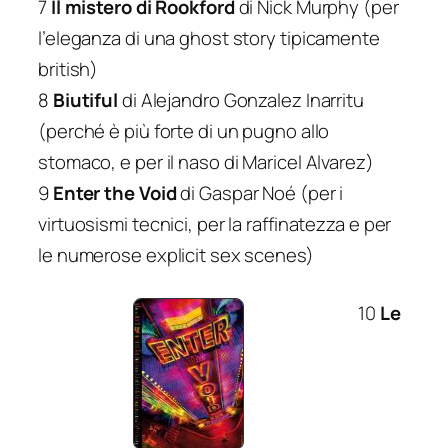
7
Il mistero di Rookford
di Nick Murphy (per
l’eleganza di una ghost story tipicamente
british)
8
Biutiful
di Alejandro Gonzalez Inarritu
(perché è più forte di un pugno allo
stomaco, e per il naso di Maricel Alvarez)
9
Enter the Void
di Gaspar Noé (per i
virtuosismi tecnici, per la raffinatezza e per
le numerose explicit sex scenes)
10
Le