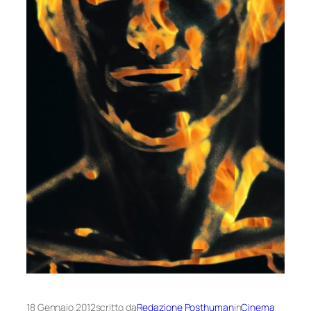
18 Gennaio 2012
scritto da
Redazione Posthuman
in
Cinema