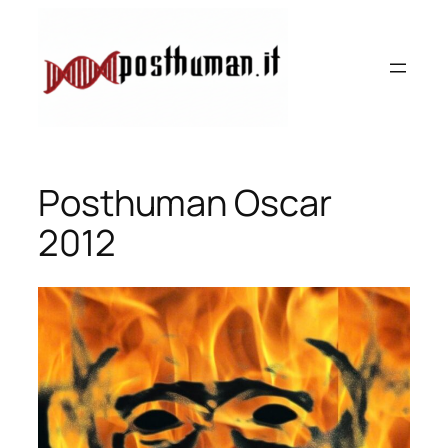
Vai
al
contenuto
Posthuman Oscar
2012