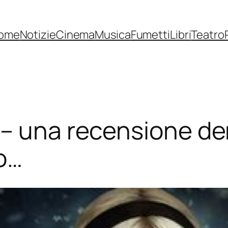
ome
Notizie
Cinema
Musica
Fumetti
Libri
Teatro
 – una recensione de
o…