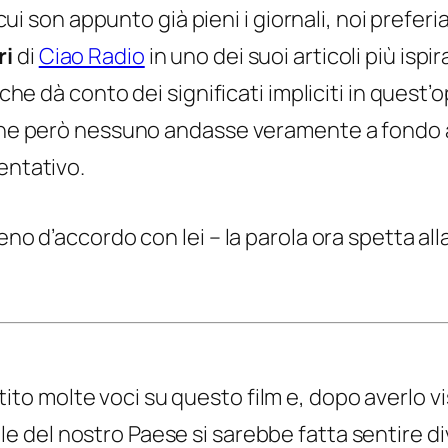
 cui son appunto già pieni i giornali, noi preferi
ri
di
Ciao Radio
in uno dei suoi articoli più ispir
 che dà conto dei significati impliciti in quest’o
a che però nessuno andasse veramente a fondo 
entativo.
eno d’accordo con lei – la parola ora spetta all
ito molte voci su questo film e, dopo averlo v
le del nostro Paese si sarebbe fatta sentire d