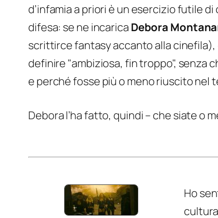
d’infamia a priori è un esercizio futile di
difesa: se ne incarica
Debora Montana
scrittirce fantasy accanto alla cinefila),
definire "ambiziosa, fin troppo", senz
e perché fosse più o meno riuscito nel t
Debora l’ha fatto, quindi – che siate o m
Ho sent
cultura