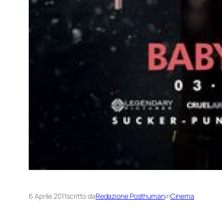
6 Aprile 2011
scritto da
Redazione Posthuman
in
Cinema