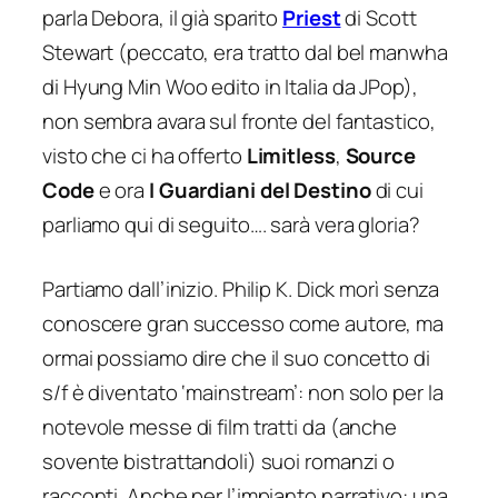
parla Debora, il già sparito
Priest
di Scott
Stewart (peccato, era tratto dal bel manwha
di Hyung Min Woo edito in Italia da JPop),
non sembra avara sul fronte del fantastico,
visto che ci ha offerto
Limitless
,
Source
Code
e ora
I Guardiani del Destino
di cui
parliamo qui di seguito…. sarà vera gloria?
Partiamo dall’inizio. Philip K. Dick morì senza
conoscere gran successo come autore, ma
ormai possiamo dire che il suo concetto di
s/f è diventato ‘mainstream’: non solo per la
notevole messe di film tratti da (anche
sovente bistrattandoli) suoi romanzi o
racconti. Anche per l’impianto narrativo: una