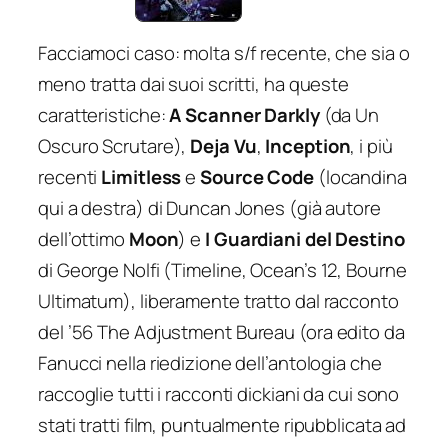
Facciamoci caso: molta s/f recente, che sia o
meno tratta dai suoi scritti, ha queste
caratteristiche:
A Scanner Darkly
(da
Un
Oscuro Scrutare
),
Deja Vu
,
Inception
, i più
recenti
Limitless
e
Source Code
(locandina
qui a destra) di Duncan Jones (già autore
dell’ottimo
Moon
) e
I Guardiani del Destino
di George Nolfi (
Timeline, Ocean’s 12, Bourne
Ultimatum
), liberamente tratto dal racconto
del ’56 The
Adjustment Bureau
(ora edito da
Fanucci nella riedizione dell’antologia che
raccoglie tutti i racconti dickiani da cui sono
stati tratti film, puntualmente ripubblicata ad