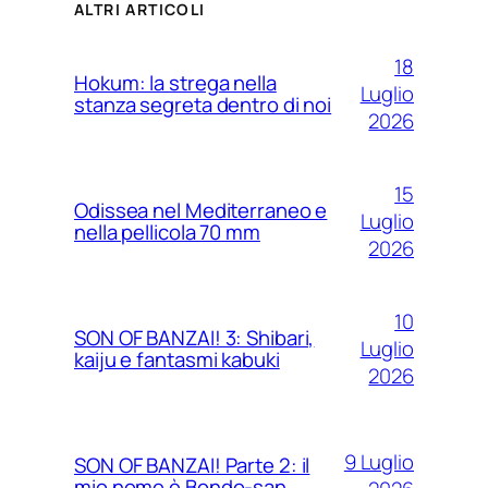
ALTRI ARTICOLI
18
Hokum: la strega nella
Luglio
stanza segreta dentro di noi
2026
15
Odissea nel Mediterraneo e
Luglio
nella pellicola 70 mm
2026
10
SON OF BANZAI! 3: Shibari,
Luglio
kaiju e fantasmi kabuki
2026
9 Luglio
SON OF BANZAI! Parte 2: il
mio nome è Bondo-san