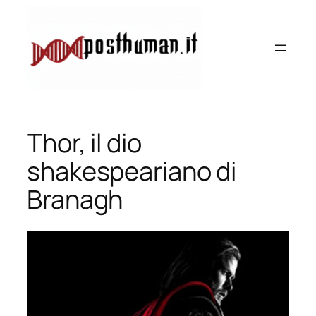
Vai
al
contenuto
Thor, il dio
shakespeariano di
Branagh