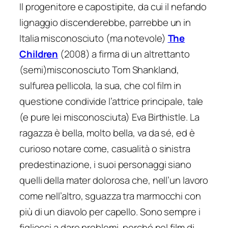
Il progenitore e capostipite, da cui il nefando
lignaggio discenderebbe, parrebbe un in
Italia misconosciuto (ma notevole)
The
Children
(2008) a firma di un altrettanto
(semi)misconosciuto Tom Shankland,
sulfurea pellicola, la sua, che col film in
questione condivide l’attrice principale, tale
(e pure lei misconosciuta) Eva Birthistle. La
ragazza è bella, molto bella, va da sé, ed è
curioso notare come, casualità o sinistra
predestinazione, i suoi personaggi siano
quelli della mater dolorosa che, nell’un lavoro
come nell’altro, sguazza tra marmocchi con
più di un diavolo per capello. Sono sempre i
figliocci a dare problemi, perché nel film di