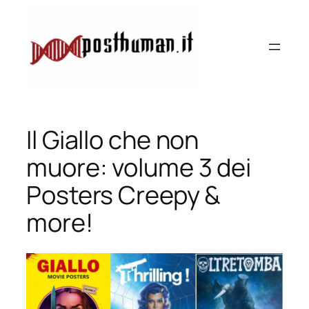
Vai
al
contenuto
Il Giallo che non
muore: volume 3 dei
Posters Creepy &
more!