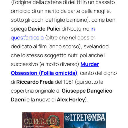
(l’origine della catena di delitti in un passato
omicidio di un marito da parte della moglie,
sotto gli occhi del figlio bambino), come ben
spiega
Davide Pulici
di Nocturno
in
quest’articolo
(oltre che nel dossier
dedicato al film l’anno scorso), svelandoci
che lo stesso soggetto nutrì poi anche il
successivo (e molto diverso)
Murder
Obsession (Follia omicida)
, canto del cigno
di
Riccardo Freda
del 1981 (qui sotto la
copertina originale di
Giuseppe Dangelico
Daeni
e la nuova di
Alex Horley
).