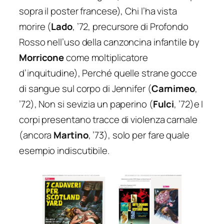
sopra il poster francese),
Chi l’ha vista
morire
(
Lado
, ’72, precursore di
Profondo
Rosso
nell’uso della canzoncina infantile by
Morricone
come moltiplicatore
d’inquitudine),
Perché quelle strane gocce
di sangue sul corpo di Jennifer
(
Carnimeo
,
’72),
Non si sevizia un paperino
(
Fulci
, ’72)e
I
corpi presentano tracce di violenza carnale
(ancora
Martino
, ’73), solo per fare quale
esempio indiscutibile.