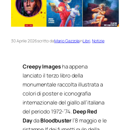
30 Aprile 2026
scritto da
Mario Gazzola
in
Libri
, 
Notizie
Creepy Images
ha appena
lanciato il terzo libro della
monumentale raccolta illustrata a
colori di poster e iconografia
internazionale del giallo all’italiana
del periodo 1972-’74.
Deep Red
Day
da
Bloodbuster
l’8 maggio e le
ristampe If dei fumetti pulp della