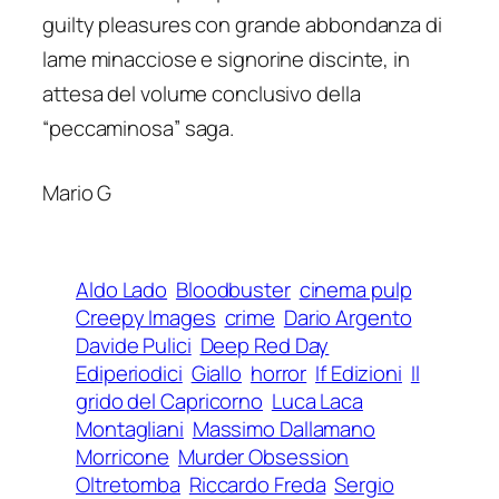
guilty pleasures con grande abbondanza di
lame minacciose e signorine discinte, in
attesa del volume conclusivo della
“peccaminosa” saga.
Mario G
Aldo Lado
Bloodbuster
cinema pulp
Creepy Images
crime
Dario Argento
Davide Pulici
Deep Red Day
Ediperiodici
Giallo
horror
If Edizioni
Il
grido del Capricorno
Luca Laca
Montagliani
Massimo Dallamano
Morricone
Murder Obsession
Oltretomba
Riccardo Freda
Sergio