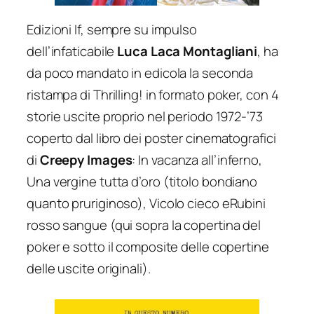
Edizioni If, sempre su impulso
dell’infaticabile
Luca Laca Montagliani
, ha
da poco mandato in edicola la seconda
ristampa di
Thrilling!
in formato poker, con 4
storie uscite proprio nel periodo 1972-’73
coperto dal libro dei poster cinematografici
di
Creepy Images
:
In vacanza all’inferno,
Una vergine tutta d’oro
(titolo bondiano
quanto pruriginoso),
Vicolo cieco
e
Rubini
rosso sangue
(qui sopra la copertina del
poker e sotto il composite delle copertine
delle uscite originali).