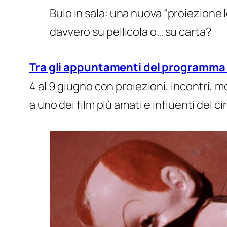
Buio in sala:
una nuova “proiezione le
davvero su pellicola o… su carta?
Tra gli appuntamenti del programma
4 al 9 giugno con proiezioni, incontri, m
a uno dei film più amati e influenti del c