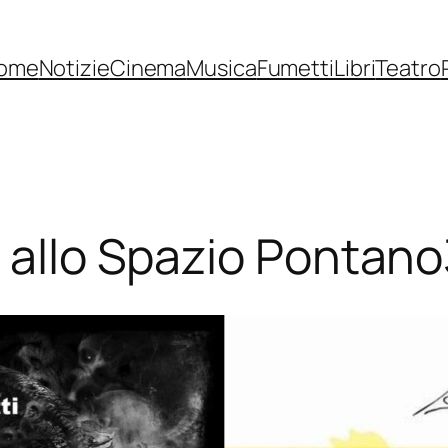
ome
Notizie
Cinema
Musica
Fumetti
Libri
Teatro
” allo Spazio Pontan