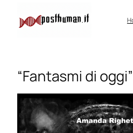
Vai
al
H
contenuto
“Fantasmi di oggi