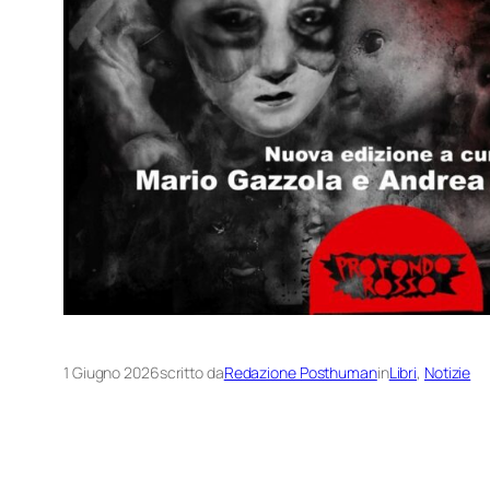
1 Giugno 2026
scritto da
Redazione Posthuman
in
Libri
, 
Notizie