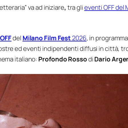
tteraria” va ad iniziare
,
tra gli
eventi OFF del 
 OFF
del
Milano Film Fest
2026
, in programma 
ostre ed eventi indipendenti diffusi in città, t
inema italiano:
Profondo Rosso
di
Dario Arge