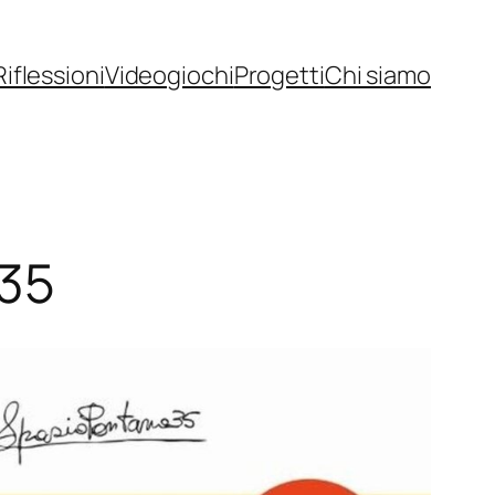
Riflessioni
Videogiochi
Progetti
Chi siamo
o35