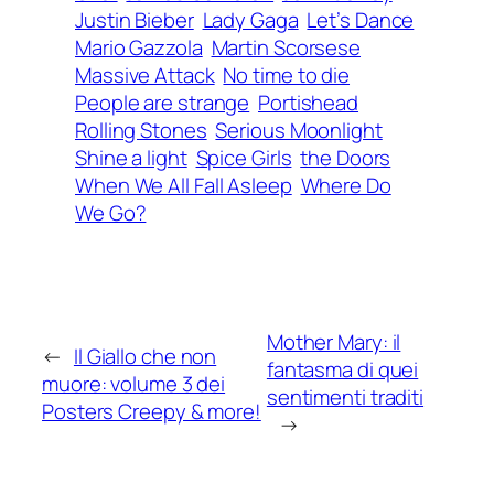
Justin Bieber
Lady Gaga
Let’s Dance
Mario Gazzola
Martin Scorsese
Massive Attack
No time to die
People are strange
Portishead
Rolling Stones
Serious Moonlight
Shine a light
Spice Girls
the Doors
When We All Fall Asleep
Where Do
We Go?
Mother Mary: il
←
Il Giallo che non
fantasma di quei
muore: volume 3 dei
sentimenti traditi
Posters Creepy & more!
→