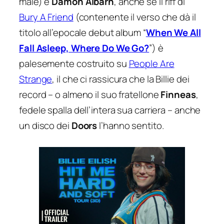
male) e
Damon Albarn
, anche se il riff di
Bury A Friend
(contenente il verso che dà il
titolo all’epocale debut album “
When We All
Fall Asleep, Where Do We Go?
”) è
palesemente costruito su
People Are
Strange
,
il che ci rassicura che la Billie dei
record – o almeno il suo fratellone
Finneas
,
fedele spalla dell’intera sua carriera – anche
un disco dei
Doors
l’hanno sentito.