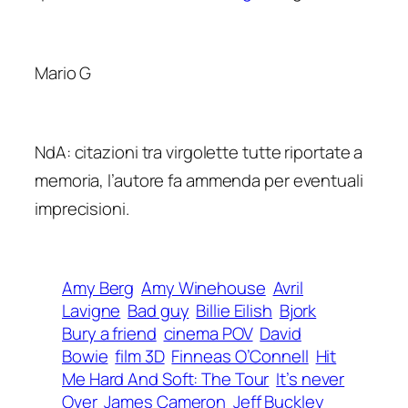
Mario G
NdA: citazioni tra virgolette tutte riportate a
memoria, l’autore fa ammenda per eventuali
imprecisioni.
Amy Berg
Amy Winehouse
Avril
Lavigne
Bad guy
Billie Eilish
Bjork
Bury a friend
cinema POV
David
Bowie
film 3D
Finneas O’Connell
Hit
Me Hard And Soft: The Tour
It’s never
Over
James Cameron
Jeff Buckley