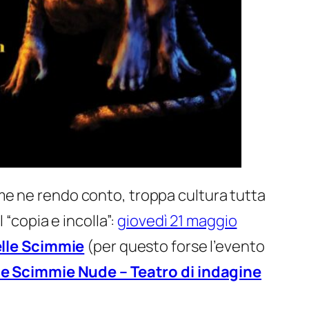
a, me ne rendo conto, troppa cultura tutta
 “copia e incolla”:
giovedì 21 maggio
elle Scimmie
(per questo forse l’evento
e Scimmie Nude – Teatro di indagine