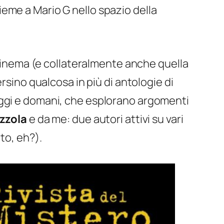
ieme a Mario G nello spazio della
l cinema (e collateralmente anche quella
rsino qualcosa in più di antologie di
i, oggi e domani, che esplorano argomenti
zzola
e da me: due autori attivi su vari
to, eh?).