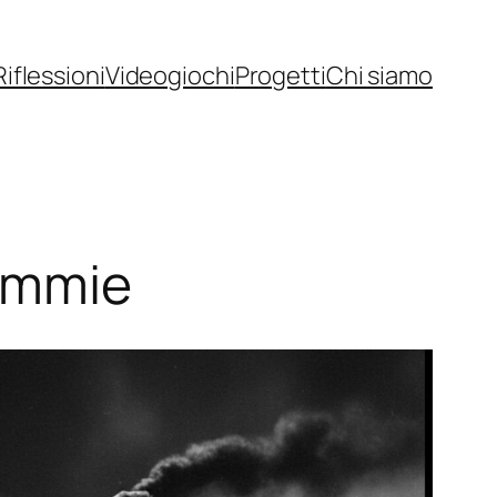
Riflessioni
Videogiochi
Progetti
Chi siamo
cimmie