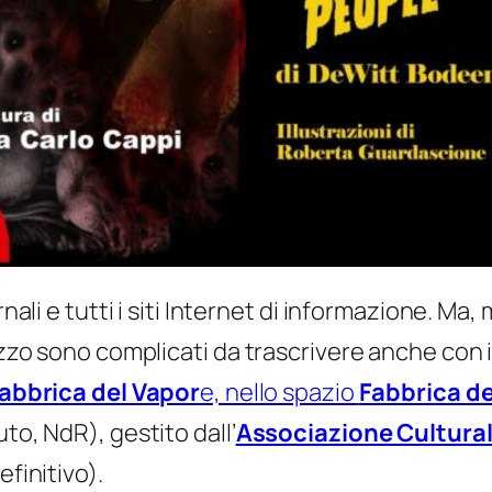
rnali e tutti i siti Internet di informazione. M
izzo sono complicati da trascrivere anche con il
abbrica del Vapor
e, nello spazio
Fabbrica d
to, NdR), gestito dall’
Associazione Cultural
efinitivo).