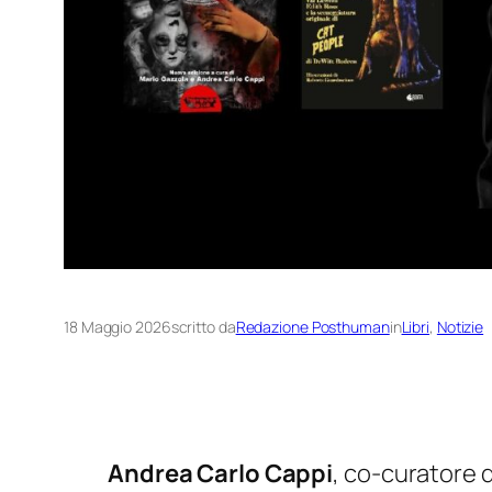
18 Maggio 2026
scritto da
Redazione Posthuman
in
Libri
, 
Notizie
Andrea Carlo Cappi
, co-curatore 