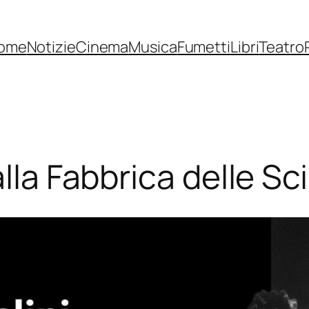
ome
Notizie
Cinema
Musica
Fumetti
Libri
Teatro
alla Fabbrica delle S