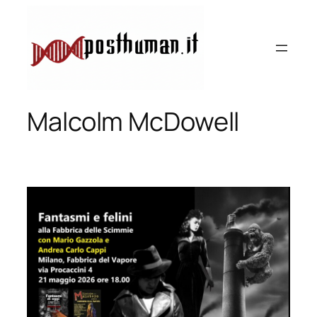
Vai
al
contenuto
Malcolm McDowell