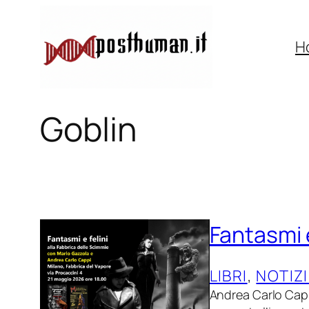
Vai
al
H
contenuto
Goblin
Fantasmi e
LIBRI
, 
NOTIZI
Andrea Carlo Cappi