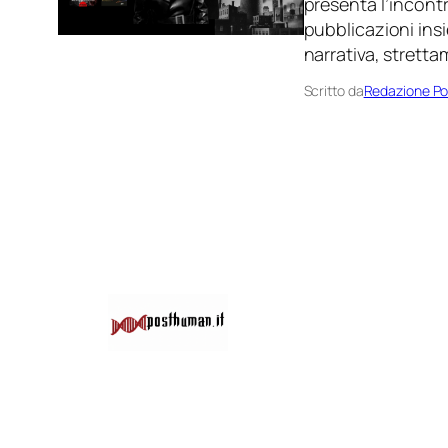
presenta l’incontr
pubblicazioni insi
narrativa, stretta
Scritto da
Redazione P