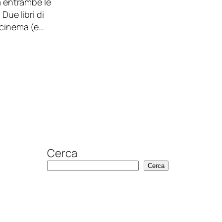
rà entrambe le
Due libri di
l cinema (e…
Cerca
Cerca