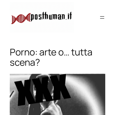
Vai
al
contenuto
Porno: arte o… tutta
scena?