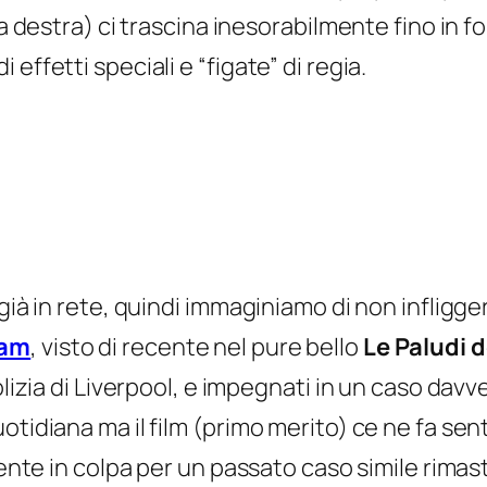
 a destra) ci trascina inesorabilmente fino in f
effetti speciali e “figate” di regia.
già in rete, quindi immaginiamo di non infliggerv
ham
, visto di recente nel pure bello
Le Paludi d
polizia di Liverpool, e impegnati in un caso da
tidiana ma il film (primo merito) ce ne fa senti
ente in colpa per un passato caso simile rimasto