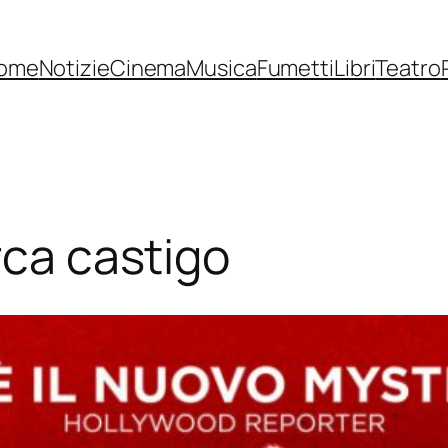
ome
Notizie
Cinema
Musica
Fumetti
Libri
Teatro
rca castigo