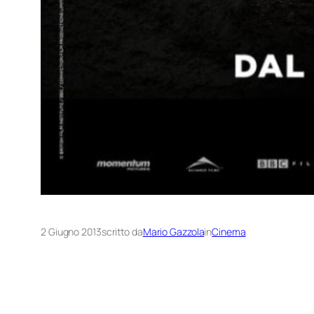
2 Giugno 2013
scritto da
Mario Gazzola
in
Cinema