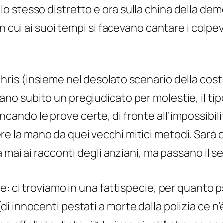
 stesso distretto e ora sulla china della deme
n cui ai suoi tempi si facevano cantare i colpev
hris (insieme nel desolato scenario della costa 
ano subito un pregiudicato per molestie, il tipo
cando le prove certe, di fronte all’impossibilit
e la mano da quei vecchi mitici metodi. Sarà 
 mai ai racconti degli anziani, ma passano il s
e: ci troviamo in una fattispecie, per quanto 
 innocenti pestati a morte dalla polizia ce n’è