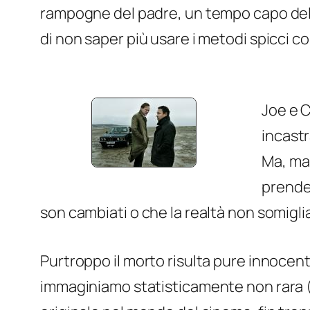
rampogne del padre, un tempo capo dello
di non saper più usare i metodi spicci co
Joe e C
incastr
Ma, man
prender
son cambiati o che la realtà non somiglia
Purtroppo il morto risulta pure innocent
immaginiamo statisticamente non rara (di