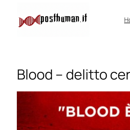
Vai
al
H
contenuto
Blood – delitto ce