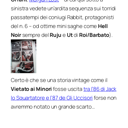
sinistra vedete un’ardita sequenza sui torridi
passatempi dei coniugi Rabbit, protagonisti
del n. 6 – od ottime mini saghe come
Hell
Noir
sempre del
Ruju
e
Ut
di
Roi/Barbato
).
Certo è che se una storia vintage come il
Vietato ai Minori
fosse uscita
tra l’86 di
Jack
lo Squartatore
e l’87 de
Gli Uccisori
forse non
avremmo notato un grande scarto…