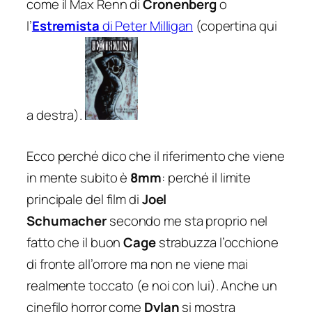
come il Max Renn di
Cronenberg
o
l’
Estremista
di Peter Milligan
(copertina qui
a destra).
Ecco perché dico che il riferimento che viene
in mente subito è
8mm
: perché il limite
principale del film di
Joel
Schumacher
secondo me sta proprio nel
fatto che il buon
Cage
strabuzza l’occhione
di fronte all’orrore ma non ne viene mai
realmente toccato (e noi con lui). Anche un
cinefilo horror come
Dylan
si mostra