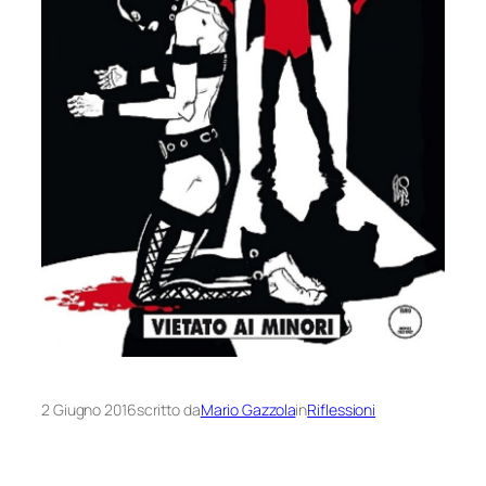
2 Giugno 2016
scritto da
Mario Gazzola
in
Riflessioni