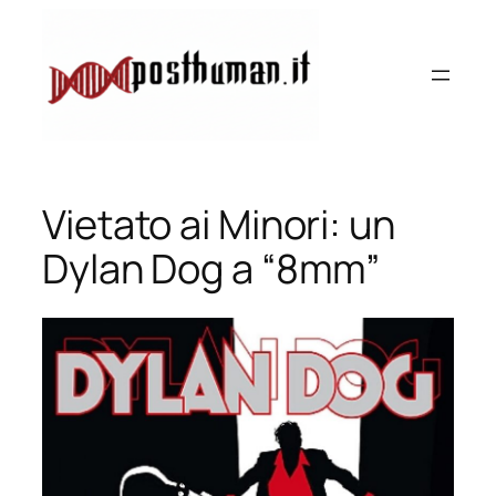
Vai
al
contenuto
Vietato ai Minori: un
Dylan Dog a “8mm”