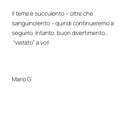
Il te
ma è succulento – oltre che
sanguinolento – quindi continueremo a
seguirlo.
Intanto, buon divertimento…
“vietato” a voi!
Mario G