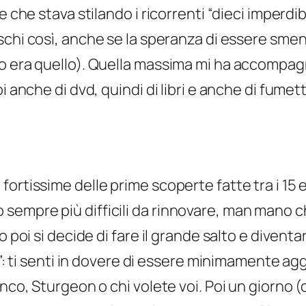
 che stava stilando i ricorrenti “dieci imperdibil
schi così, anche se la speranza di essere sment
o era quello). Quella massima mi ha accompagn
 anche di dvd, quindi di libri e anche di fumett
ortissime delle prime scoperte fatte tra i 15 e
empre più difficili da rinnovare, man mano che
 poi si decide di fare il grande salto e diventar
i”: ti senti in dovere di essere minimamente ag
nco, Sturgeon o chi volete voi. Poi un giorno (