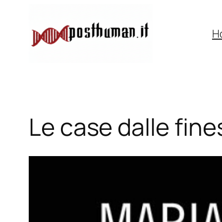
Vai
al
H
contenuto
Le case dalle fin