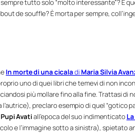
mpre tutto solo “molto interessante”? E quella 
 bout de souffle? È morta per sempre, coll’ing
he
In morte di una cicala
di
Maria Silvia Ava
roprio uno di quei libri che temevi di non incont
ciandosi più mollare fino alla fine. Trattasi d
a l’autrice), preclaro esempio di quel “gotico
a
Pupi Avati
all’epoca del suo indimenticato
La
rticolo e l’immagine sotto a sinistra), spietato