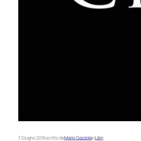
7 Giugno 2016
scritto da
Mario Gazzola
in
Libri