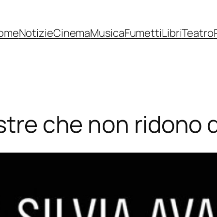
ome
Notizie
Cinema
Musica
Fumetti
Libri
Teatro
estre che non ridono 