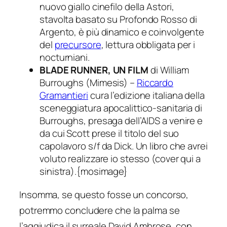
nuovo giallo cinefilo della Astori,
stavolta basato su
Profondo Rosso
di
Argento, è più dinamico e coinvolgente
del
precursore
, lettura obbligata per i
nocturniani.
BLADE RUNNER, UN FILM
di William
Burroughs (Mimesis) –
Riccardo
Gramantieri
cura l’edizione italiana della
sceneggiatura apocalittico-sanitaria di
Burroughs, presaga dell’AIDS a venire e
da cui Scott prese il titolo del suo
capolavoro s/f da Dick. Un libro che avrei
voluto realizzare io stesso (cover qui a
sinistra).{mosimage}
Insomma, se questo fosse un concorso,
potremmo concludere che la palma se
l’aggiudica il surreale David Ambrose, con