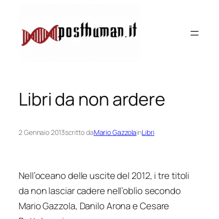
Vai
al
contenuto
Libri da non ardere
2 Gennaio 2013
scritto da
Mario Gazzola
in
Libri
Nell’oceano delle uscite del 2012, i tre titoli
da non lasciar cadere nell’oblìo secondo
Mario Gazzola, Danilo Arona e Cesare