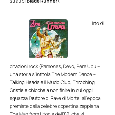
strati di
Blade Runner
).
Irto di
citazioni rock (Ramones, Devo, Pere Ubu –
una storia s’intitola
The Modern Dance
–
Talking Heads e il Mudd Club, Throbbing
Gristle e chicche a non finire in cui oggi
sguazza l’autore di
Rave di Morte
, all’epoca
premiate dalla celebre copertina zappiana
The Man from Utopia
dell’82, che vi