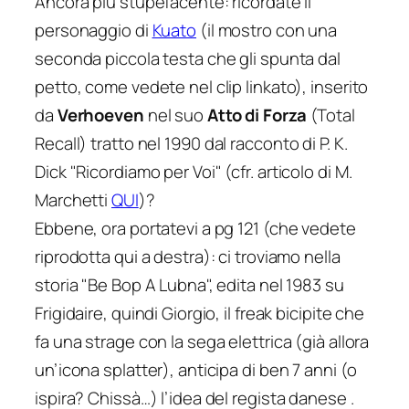
Ancora più stupefacente: ricordate il
personaggio di
Kuato
(il mostro con una
seconda piccola testa che gli spunta dal
petto, come vedete nel clip linkato), inserito
da
Verhoeven
nel suo
Atto di Forza
(Total
Recall
) tratto nel 1990 dal racconto di P. K.
Dick
"Ricordiamo per Voi"
(cfr. articolo di M.
Marchetti
QUI
)?
Ebbene, ora portatevi a pg 121 (che vedete
riprodotta qui a destra): ci troviamo nella
storia "Be Bop A Lubna", edita nel 1983 su
Frigidaire, quindi Giorgio, il freak bicipite che
fa una strage con la sega elettrica (già allora
un’icona splatter), anticipa di ben 7 anni (o
ispira? Chissà…) l’idea del regista danese .