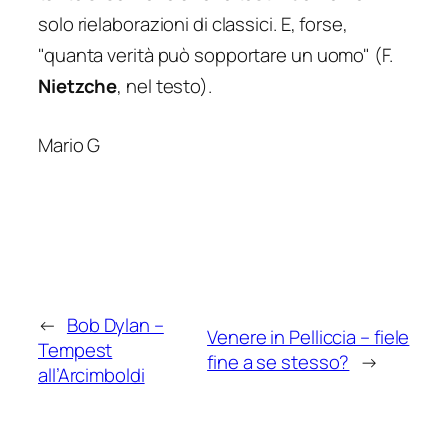
solo rielaborazioni di classici. E, forse,
"quanta verità può sopportare un uomo"
(F.
Nietzche
, nel testo).
Mario G
←
Bob Dylan –
Venere in Pelliccia – fiele
Tempest
fine a se stesso?
→
all’Arcimboldi