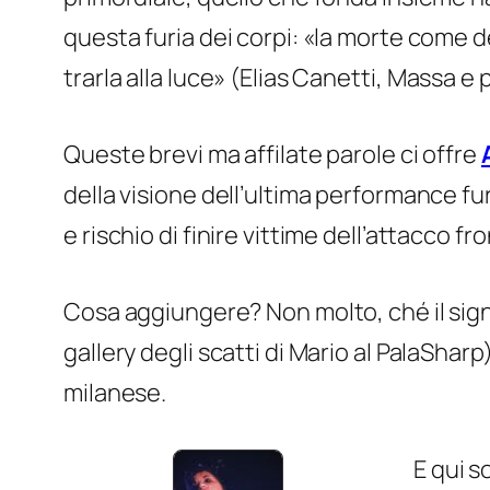
questa furia dei corpi: «la morte come 
trarla alla luce» (Elias Canetti,
Massa e 
Queste brevi ma affilate parole ci offre
della visione dell’ultima performance
fu
e rischio di finire vittime dell’attacco f
Cosa aggiungere? Non molto, ché il sign
gallery degli scatti di Mario al PalaShar
milanese.
E qui s