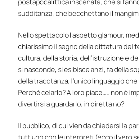
postapocalittica inscenata, che si fanno 
sudditanza, che becchettano il mangime 
Nello spettacolo l’aspetto glamour, med
chiarissimo il segno della dittatura del t
cultura, della storia, dell’istruzione e 
si nasconde, si esibisce anzi, fa della s
della tracotanza, l’unico linguaggio ch
Perché celarlo? A loro
piace
….. non è im
divertirsi a guardarlo, in diretta no?
Il pubblico, di cui vien da chiedersi la 
tutt’uno con le interpreti (ecco il vero 