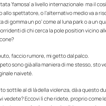
tata ‘famosa’ a livello internazionale: ma il co
 allo spettatore, o l’
alternativo
medio va a ris
a di gomma un po’ come al luna park o a un qu
orridenti di chi cerca la pole position vicino a
accone?
sputo, faccio rumore, mi getto dal palco.
ripeto sono già alla maniera di me stesso, sto
iginale naiveté.
o sottile al di là della violenza, dà a questo d
 vi vedete? Eccovi lì che ridete, proprio come 