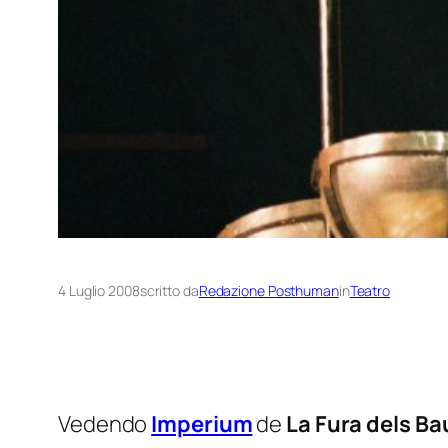
4 Luglio 2008
scritto da
Redazione Posthuman
in
Teatro
Vedendo
Imperium
de
La Fura dels Ba