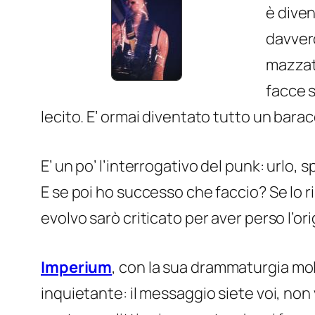
è diven
davvero
mazzat
facce s
lecito. E’ ormai diventato tutto un bar
E’ un po’ l’interrogativo del punk: urlo, 
E se poi ho successo che faccio? Se lo 
evolvo sarò criticato per aver perso l’or
Imperium
, con la sua drammaturgia molt
inquietante: il messaggio siete voi, non