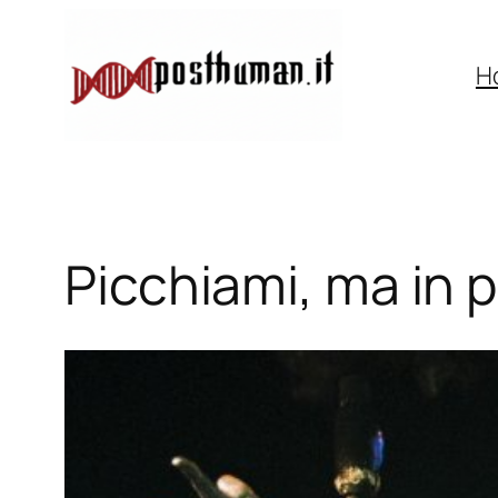
Vai
al
H
contenuto
Picchiami, ma in 