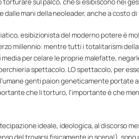
torturare sul palco, che si esibiscono nei gesti
dalle mani della neoleader, anche a costo di 
iatico, esibizionista del moderno potere è mo
erzo millennio: mentre tutti i totalitarismi dell
dei media per celare le proprie malefatte, nega
operchieria spettacolo. LO spettacolo, per esser 
e l’umane genti paion geneticamente portate a 
portante che li torturo, l’importante è che men
partecipazione ideale, ideologica, al discorso m
senso del trovarsi fisicamente in scena!), sono