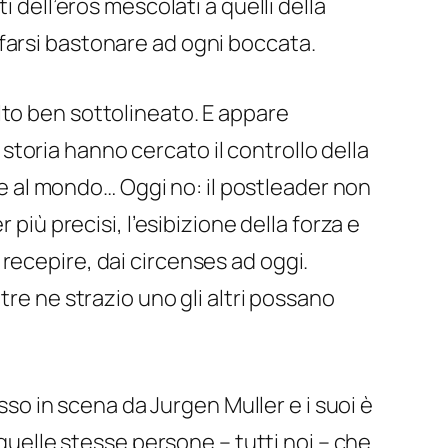
 dell’eros mescolati a quelli della
farsi bastonare ad ogni boccata.
lto ben sottolineato. E appare
a storia hanno cercato il controllo della
rle al mondo… Oggi no: il postleader non
più precisi, l’esibizione della forza e
recepire, dai circenses ad oggi.
tre ne strazio uno gli altri possano
esso in scena da Jurgen Muller e i suoi è
 quelle stesse persone – tutti noi – che