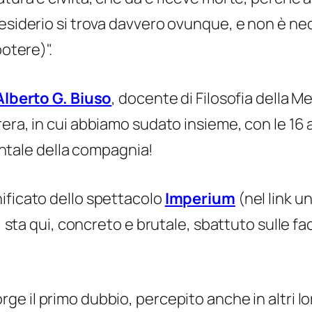
desiderio si trova davvero ovunque, e non è n
potere
)".
Alberto G. Biuso
, docente di Filosofia della M
rera
, in cui abbiamo sudato insieme, con le 16
rontale della compagnia!
ificato dello spettacolo
Imperium
(nel link u
p) sta qui, concreto e brutale, sbattuto sulle f
orge il primo dubbio, percepito anche in altri lo