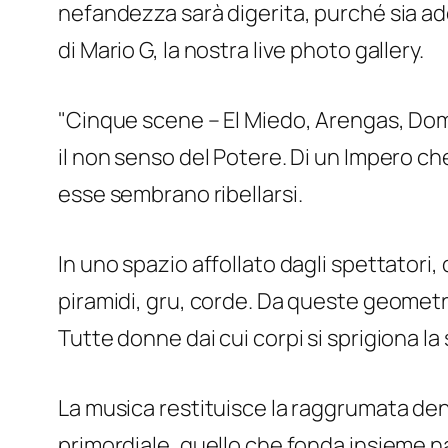
nefandezza sarà digerita, purché sia ad
di Mario G, la nostra live photo gallery.
"Cinque scene – El Miedo, Arengas, Dome
il non senso del Potere. Di un Impero ch
esse sembrano ribellarsi.
In uno spazio affollato dagli spettatori
piramidi, gru, corde. Da queste geometrie
Tutte donne dai cui corpi si sprigiona la
La musica restituisce la raggrumata den
primordiale, quello che fonda insieme na