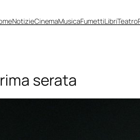
ome
Notizie
Cinema
Musica
Fumetti
Libri
Teatro
prima serata