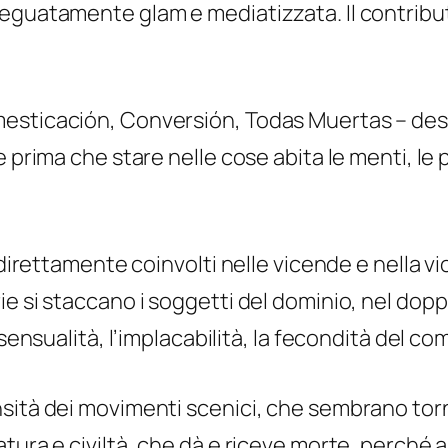
eguatamente glam e mediatizzata. Il contributo
sticación, Conversión, Todas Muertas – descriv
e prima che stare nelle cose abita le menti, l
, direttamente coinvolti nelle vicende e nella 
 si staccano i soggetti del dominio, nel doppio
 sensualità, l’implacabilità, la fecondità del c
sità dei movimenti scenici, che sembrano torn
tura e civiltà, che dà e riceve morte, perché 