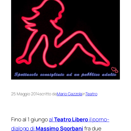
25 Maggio 2014
scritto da
Mario Gazzola
in
Teatro
Fino al 1 giungo
al
Teatro Libero
il
porno-
dialogo
di
Massimo Sgorbani
fra due