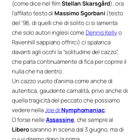
(come dice nel film
Stellan Skarsgård
), ora
l’affilato testo di
Massimo Sgorbani
(testo
del ’98, di quelli che di solito ci si lamenta
che solo autori inglesi come
Dennis Kelly
o
Ravenhill sappiano offrirci) ci spalanca
davanti agli occhi la “solitudine del cazzo”,
che parla continuamente di fica per coprire il
nulla che ha dentro.
Un cazzo vuoto d’anima come anche di
autentica, gaudente carnalità, privo anche di
quella tragicità del peccato che possiamo
vedere nella
Joe di
Nymphomaniac
.
O forse nelle
Assassine
, che sempre al
Libero
saranno in scena dal 3 giugno, ma di
cui vi diremo dopo la prima.