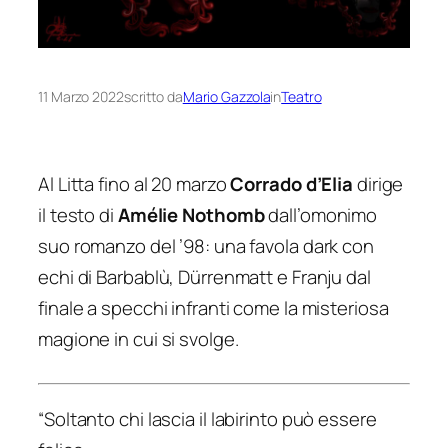
11 Marzo 2022
scritto da
Mario Gazzola
in
Teatro
Al Litta fino al 20 marzo
Corrado d’Elia
dirige
il testo di
Amélie Nothomb
dall’omonimo
suo romanzo del ’98: una favola dark con
echi di Barbablù, Dürrenmatt e Franju dal
finale a specchi infranti come la misteriosa
magione in cui si svolge.
“
Soltanto chi lascia il labirinto può essere