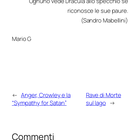
Ognuno vede Dracula allo specchio se
riconosce le sue paure.
(Sandro Mabellini)
Mario G
←
Anger, Crowley e la
Rave di Morte
“Sympathy for Satan”
sul lago
→
Commenti