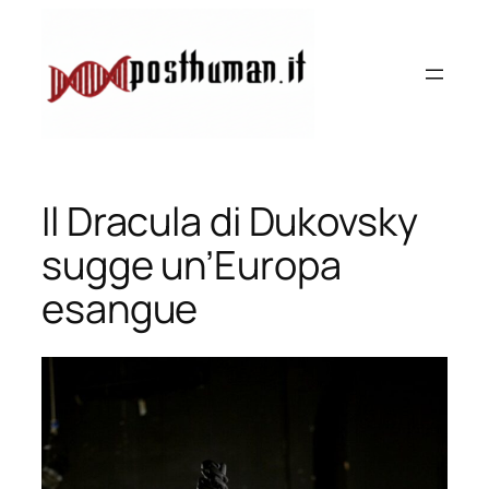
Vai
al
contenuto
Il Dracula di Dukovsky
sugge un’Europa
esangue