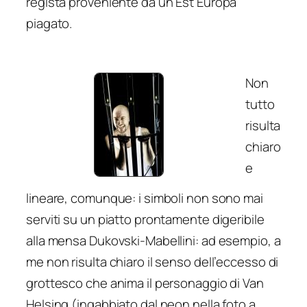
regista proveniente da un Est Europa
piagato.
Non
tutto
risulta
chiaro
e
lineare, comunque: i simboli non sono mai
serviti su un piatto prontamente digeribile
alla mensa Dukovski-Mabellini: ad esempio, a
me non risulta chiaro il senso dell’eccesso di
grottesco che anima il personaggio di Van
Helsing (ingabbiato dal neon nella foto a