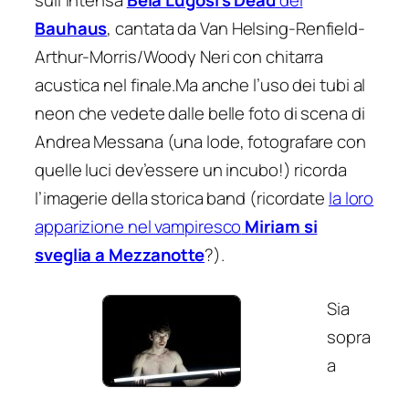
sull’intensa
Bela Lugosi’s Dead
dei
Bauhaus
, cantata da Van Helsing-Renfield-
Arthur-Morris/Woody Neri con chitarra
acustica nel finale.Ma anche l’uso dei tubi al
neon che vedete dalle belle foto di scena di
Andrea Messana (una lode, fotografare con
quelle luci dev’essere un incubo!) ricorda
l’imagerie della storica band (ricordate
la loro
apparizione nel vampiresco
Miriam si
sveglia a Mezzanotte
?).
Sia
sopra
a