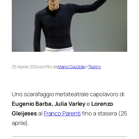
25 Aprile 2024
scritto da
Mario Gazzola
in
Teatro
Uno scarafaggio metateatrale capolavoro di
Eugenio Barba, Julia Varley
e
Lorenzo
Gleijeses
al
Franco Parenti
fino a stasera (25
aprile).