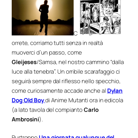
C
orrete, corriamo tutti senza in realtà
muoverci d’un passo, come
Gleijeses
/Samsa, nel nostro cammino “dalla
luce alla tenebra”. Un orribile scarafaggio ci
seguirà sempre dal riflesso nello specchio,
come curiosamente accade anche al
Dylan
Dog Old Boy
di
Anime Mutanti
ora in edicola
(a lato tavola del compianto
Carlo
Ambrosini
).
Purtroppo
Una giornata qualunque del