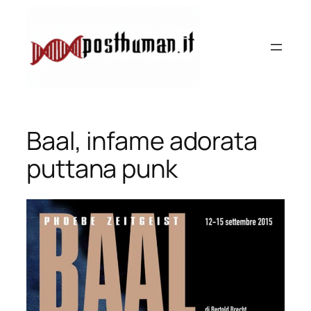
Vai
al
contenuto
Baal, infame adorata
puttana punk