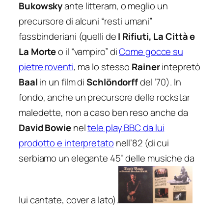
Bukowsky
ante litteram, o meglio un
precursore di alcuni “resti umani”
fassbinderiani (quelli de
I Rifiuti, La Città e
La Morte
o il “vampiro” di
Come gocce su
pietre roventi
, ma lo stesso
Rainer
intepretò
Baal
in un film di
Schlöndorff
del ’70). In
fondo, anche un precursore delle rockstar
maledette, non a caso ben reso anche da
David Bowie
nel
tele play BBC da lui
prodotto e interpretato
nell’82 (di cui
serbiamo un elegante 45” delle musiche da
lui cantate, cover a lato).