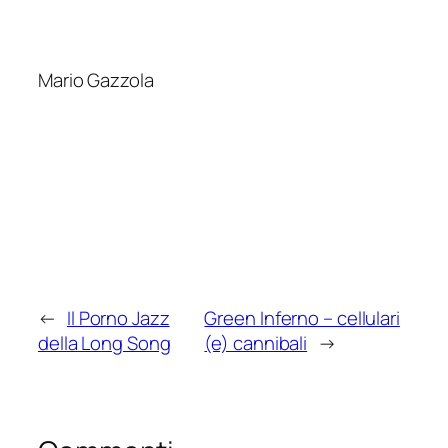
Mario Gazzola
←
Il Porno Jazz
Green Inferno – cellulari
della Long Song
(e) cannibali
→