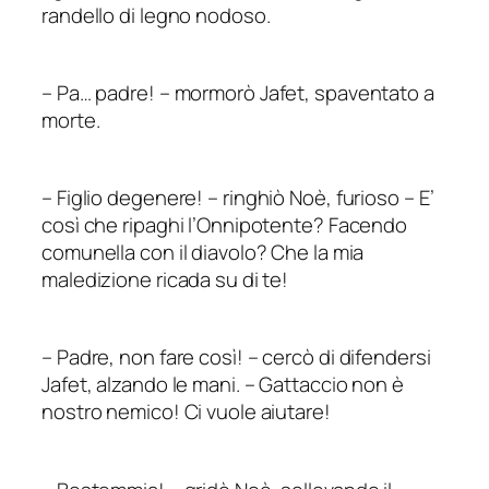
randello di legno nodoso.
–
Pa… padre!
–
mormorò Jafet, spaventato a
morte.
–
Figlio degenere!
–
ringhiò Noè, furioso
–
E’
così che ripaghi l’Onnipotente? Facendo
comunella con il diavolo? Che la mia
maledizione ricada su di te!
–
Padre, non fare così!
–
cercò di difendersi
Jafet, alzando le mani.
–
Gattaccio non è
nostro nemico! Ci vuole aiutare!