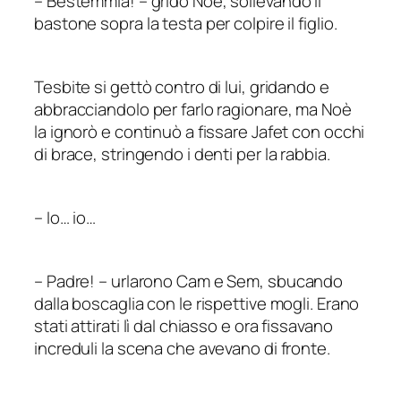
–
Bestemmia!
–
gridò Noè, sollevando il
bastone sopra la testa per colpire il figlio.
Tesbite si gettò contro di lui, gridando e
abbracciandolo per farlo ragionare, ma Noè
la ignorò e continuò a fissare Jafet con occhi
di brace, stringendo i denti per la rabbia.
–
Io… io…
–
Padre!
–
urlarono Cam e Sem, sbucando
dalla boscaglia con le rispettive mogli. Erano
stati attirati lì dal chiasso e ora fissavano
increduli la scena che avevano di fronte.