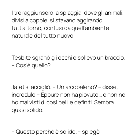
I tre raggiunsero la spiaggia, dove gli animali,
divisi a coppie, si stavano aggirando
tutt’attorno, confusi da quell’ambiente
naturale del tutto nuovo.
Tesbite sgranò gli occhi e sollevò un braccio.
–
Cos’è quello?
Jafet si accigliò.
–
Un arcobaleno?
–
disse,
incredulo
–
Eppure non ha piovuto… e non ne
ho mai visti di così belli e definiti. Sembra
quasi solido.
–
Questo perché
è
solido.
–
spiegò