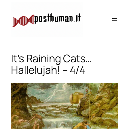
Vai
al
contenuto
It’s Raining Cats…
Hallelujah! – 4/4