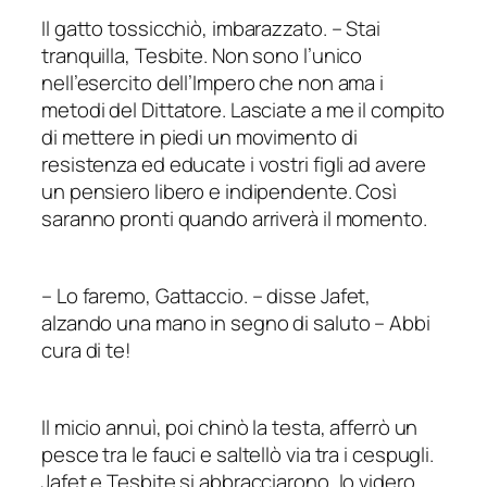
Il gatto tossicchiò, imbarazzato.
–
Stai
tranquilla, Tesbite. Non sono l’unico
nell’esercito dell’Impero che non ama i
metodi del Dittatore. Lasciate a me il compito
di mettere in piedi un movimento di
resistenza ed educate i vostri figli ad avere
un pensiero libero e indipendente. Così
saranno pronti quando arriverà il momento.
–
Lo faremo, Gattaccio.
–
disse Jafet,
alzando una mano in segno di saluto – Abbi
cura di te!
Il micio annuì, poi chinò la testa, afferrò un
pesce tra le fauci e saltellò via tra i cespugli.
Jafet e Tesbite si abbracciarono, lo videro