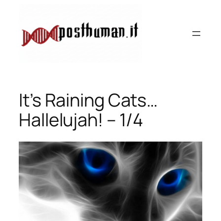
Vai
al
contenuto
It’s Raining Cats…
Hallelujah! – 1/4