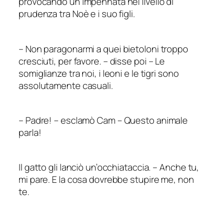
provocando un’impennata nel livello di
prudenza tra Noè e i suo figli.
–
Non paragonarmi a quei bietoloni troppo
cresciuti, per favore.
–
disse poi – Le
somiglianze tra noi, i leoni e le tigri sono
assolutamente
casuali
.
–
Padre!
–
esclamò Cam – Questo animale
parla!
Il gatto gli lanciò un’occhiataccia.
–
Anche tu,
mi pare. E la cosa dovrebbe stupire
me
, non
te.