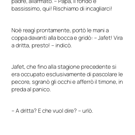
padre, allarmato.
–
Papà, il fondo è
bassissimo, qui! Rischiamo di incagliarci!
Noè reagì prontamente, portò le mani a
coppa davanti alla bocca e gridò:
–
Jafet! Vira
a dritta, presto!
–
indicò.
Jafet, che fino alla stagione precedente si
era occupato esclusivamente di pascolare le
pecore, sgranò gli occhi e afferrò il timone, in
preda al panico.
–
A
dritta
? E che vuol dire?
–
urlò.