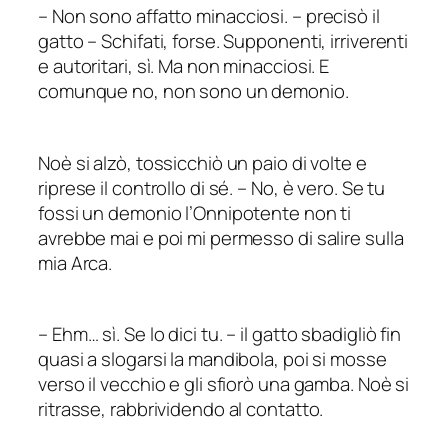
–
Non sono affatto minacciosi.
–
precisò il
gatto – Schifati, forse. Supponenti, irriverenti
e autoritari, sì. Ma non minacciosi. E
comunque no, non sono un demonio.
Noè si alzò, tossicchiò un paio di volte e
riprese il controllo di sé. – No, è vero. Se tu
fossi un demonio l’Onnipotente non ti
avrebbe mai e poi mi permesso di salire sulla
mia Arca.
–
Ehm… sì. Se lo dici tu.
–
il gatto sbadigliò fin
quasi a slogarsi la mandibola, poi si mosse
verso il vecchio e gli sfiorò una gamba. Noè si
ritrasse, rabbrividendo al contatto.