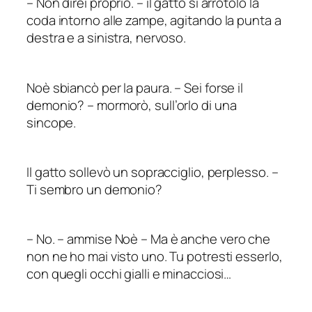
–
Non direi proprio.
–
il gatto si arrotolò la
coda intorno alle zampe, agitando la punta a
destra e a sinistra, nervoso.
Noè sbiancò per la paura.
–
Sei forse il
demonio?
–
mormorò, sull’orlo di una
sincope.
Il gatto sollevò un sopracciglio, perplesso.
–
Ti sembro un demonio?
–
No.
–
ammise Noè – Ma è anche vero che
non ne ho mai visto uno. Tu potresti esserlo,
con quegli occhi gialli e minacciosi…