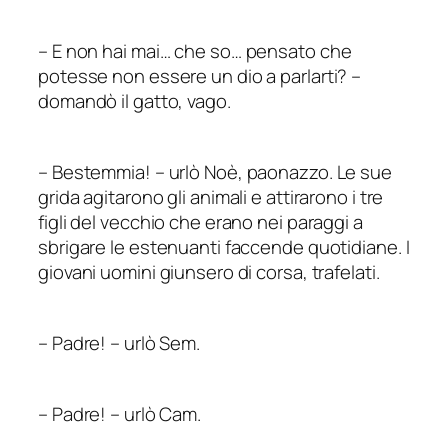
–
E non hai mai… che so… pensato che
potesse
non
essere un dio a parlarti?
–
domandò il gatto, vago.
–
Bestemmia!
–
urlò Noè, paonazzo. Le sue
grida agitarono gli animali e attirarono i tre
figli del vecchio che erano nei paraggi a
sbrigare le estenuanti faccende quotidiane. I
giovani uomini giunsero di corsa, trafelati.
–
Padre!
–
urlò Sem.
–
Padre!
–
urlò Cam.