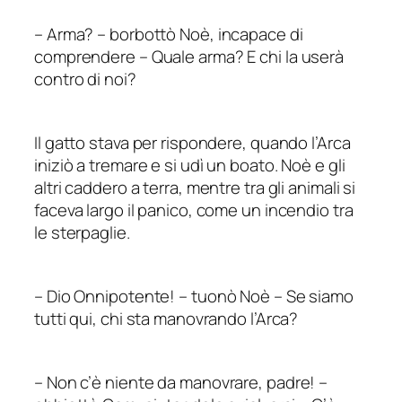
–
Arma?
–
borbottò Noè, incapace di
comprendere – Quale arma? E
chi
la userà
contro di noi?
Il gatto stava per rispondere, quando l’Arca
iniziò a tremare e si udì un boato. Noè e gli
altri caddero a terra, mentre tra gli animali si
faceva largo il panico, come un incendio tra
le sterpaglie.
–
Dio Onnipotente!
–
tuonò Noè – Se siamo
tutti qui, chi sta manovrando l’Arca?
–
Non c’è niente da manovrare, padre!
–