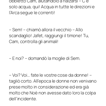
obbiettò Cam, aiutandolo a rialzarsi – C’è
solo acqua, qui! Acqua in tutte le direzioni e
l’Arca segue le correnti!
–
Sem!
–
chiamò allora il vecchio
–
Allo
scandaglio! Jafet, raggiungi il timone! Tu,
Cam, controlla gli animali!
–
E noi?
–
domandò la moglie di Sem.
–
Voi? Voi… fate le vostre cose da donne!
–
tagliò corto. All’epoca le donne non venivano
prese molto in considerazione ed era già
molto che Noè non avesse dato loro la colpa
dell’incidente.