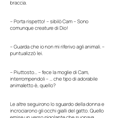
braccia.
–
Porta rispetto!
–
sibilò Cam – Sono
comunque creature di Dio!
–
Guarda che io non mi riferivo agli animali.
–
puntualizzò lei.
–
Piuttosto… – fece la moglie di Cam,
interrompendoli
–
… che tipo di adorabile
animaletto è, quello?
Le altre seguirono lo sguardo della donna e
incrociarono gli occhi gialli del gatto. Quello
emise un verso pigolante che suonava