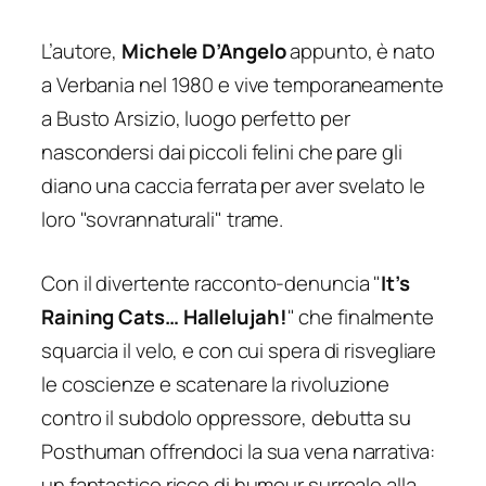
L’autore,
Michele D’Angelo
appunto, è nato
a Verbania nel 1980 e vive temporaneamente
a Busto Arsizio, luogo perfetto per
nascondersi dai piccoli felini che pare gli
diano una caccia ferrata per aver svelato le
loro "sovrannaturali" trame.
Con il divertente
racconto-denuncia
"
It’s
Raining Cats… Hallelujah!
"
che finalmente
squarcia il velo, e con cui spera di risvegliare
le coscienze e scatenare la rivoluzione
contro il subdolo oppressore, debutta su
Posthuman offrendoci la sua vena narrativa:
un fantastico ricco di humour surreale alla