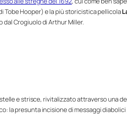
esso alle streghe del 1692
, cui come ben sapet
i Tobe Hooper) e la più storicistica pellicola
L
o dal
Crogiuolo
di Arthur Miller.
stelle e strisce, rivitalizzato attraverso una 
: la presunta incisione di messaggi diabolici 