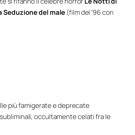
e si rifanno il celebre horror
Le Notti di
a Seduzione del male
(film del ’96 con
delle più famigerate e deprecate
subliminali, occultamente celati fra le