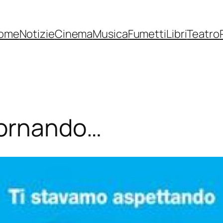
ome
Notizie
Cinema
Musica
Fumetti
Libri
Teatro
tornando…