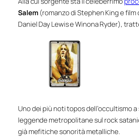
Alla cui sorgente sta il celeberrimo
proc
Salem
(romanzo di Stephen King e film d
Daniel Day Lewis e Winona Ryder), tratt
Uno dei più noti topos dell’occultismo a 
leggende metropolitane sul rock satanico
già mefitiche sonorità metalliche.