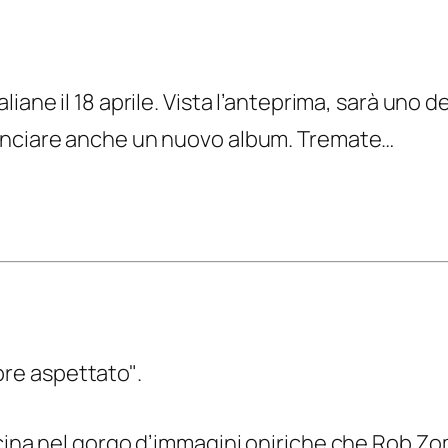
aliane il 18 aprile. Vista l’anteprima, sarà uno d
 lanciare anche un nuovo album. Tremate…
re aspettato"
.
scina nel gorgo d’immagini oniriche che Rob 