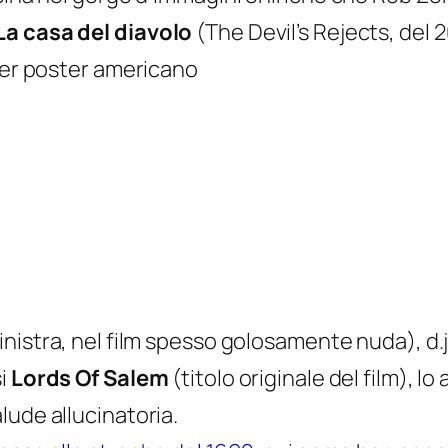
La casa del diavolo
(
The Devil’s Rejects
, del 
aser poster americano
sinistra, nel film spesso golosamente nuda), d.j
si
Lords Of Salem
(titolo originale del film), l
lude allucinatoria.