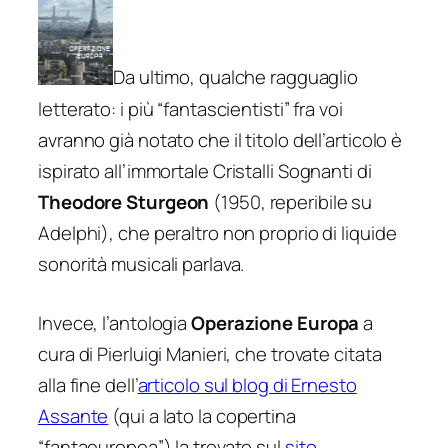
Da ultimo, qualche ragguaglio
letterato: i più “fantascientisti” fra voi
avranno già notato che il titolo dell’articolo è
ispirato all’immortale
Cristalli Sognanti
di
Theodore Sturgeon
(1950, reperibile su
Adelphi), che peraltro non proprio di liquide
sonorità musicali parlava.
Invece, l’antologia
Operazione Europa
a
cura di Pierluigi Manieri, che trovate citata
alla fine dell’
articolo sul blog di Ernesto
Assante
(qui a lato la copertina
“fantaeuropea”) la trovate sul
sito