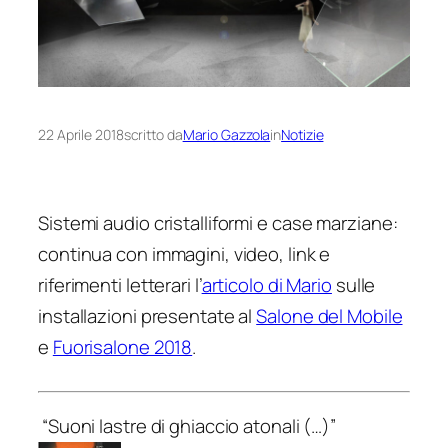
22 Aprile 2018
scritto da
Mario Gazzola
in
Notizie
Sistemi audio cristalliformi e case marziane:
continua con immagini, video, link e
riferimenti letterari l’
articolo di Mario
sulle
installazioni presentate al
Salone del Mobile
e
Fuorisalone 2018
.
“Suoni lastre di ghiaccio atonali (…)”