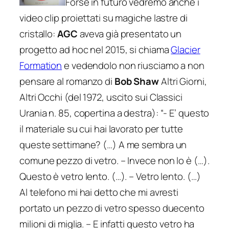
Forse in futuro vedremo anche i
video clip proiettati su magiche lastre di
cristallo:
AGC
aveva già presentato un
progetto ad hoc nel 2015, si chiama
Glacier
Formation
e vedendolo non riusciamo a non
pensare al romanzo di
Bob Shaw
Altri Giorni,
Altri Occhi
(del 1972, uscito sui Classici
Urania n. 85, copertina a destra):
“- E’ questo
il materiale su cui hai lavorato per tutte
queste settimane? (…) A me sembra un
comune pezzo di vetro. – Invece non lo è (…).
Questo è vetro lento. (…). – Vetro lento. (…)
Al telefono mi hai detto che mi avresti
portato un pezzo di vetro spesso duecento
milioni di miglia. – E infatti questo vetro ha