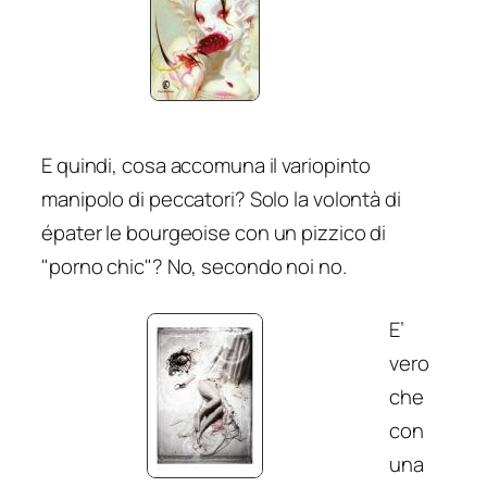
E quindi, cosa accomuna il variopinto
manipolo di peccatori? Solo la volontà di
épater le bourgeoise
con un pizzico di
"porno chic"? No, secondo noi no.
E’
vero
che
con
una