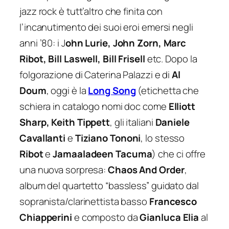
jazz rock è tutt’altro che finita con
l’incanutimento dei suoi eroi emersi negli
anni ’80: i J
ohn Lurie, John Zorn, Marc
Ribot, Bill Laswell, Bill Frisell
etc. Dopo la
folgorazione di Caterina Palazzi e di
Al
Doum
, oggi è la
Long Song
(etichetta che
schiera in catalogo nomi doc come
Elliott
Sharp, Keith Tippett
, gli italiani
Daniele
Cavallanti
e
Tiziano Tononi
, lo stesso
Ribot
e
Jamaaladeen Tacuma
) che ci offre
una nuova sorpresa:
Chaos And Order
,
album del quartetto “bassless” guidato dal
sopranista/clarinettista basso
Francesco
Chiapperini
e composto da
Gianluca Elia
al