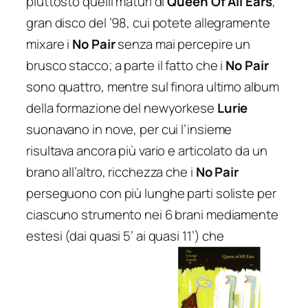
piuttosto quelli maturi di
Queen Of All Ears
,
gran disco del ’98, cui potete allegramente
mixare i
No Pair
senza mai percepire un
brusco stacco; a parte il fatto che i
No Pair
sono quattro, mentre sul finora ultimo album
della formazione del newyorkese
Lurie
suonavano in nove, per cui l’insieme
risultava ancora più vario e articolato da un
brano all’altro, ricchezza che i
No Pair
perseguono con più lunghe parti soliste per
ciascuno strumento nei 6 brani mediamente
estesi (dai quasi 5’ ai quasi 11’) che