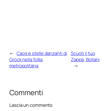
←
Caos e stelle danzanti di
Scuoti il tuo
Grock nella follia
Zappa, Bollani
metropolitana
→
Commenti
Lascia un commento