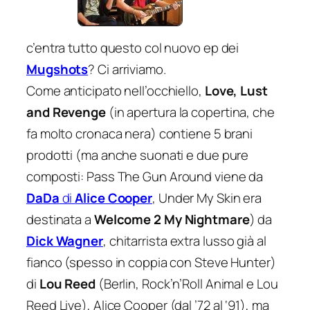
c’entra tutto questo col nuovo ep dei
Mugshots
? Ci arriviamo.
Come anticipato nell’occhiello,
Love, Lust
and Revenge
(in apertura la copertina, che
fa molto cronaca nera) contiene 5 brani
prodotti (ma anche suonati e due pure
composti:
Pass The Gun Around
viene da
DaDa
di
Alice Cooper
,
Under My Skin
era
destinata a
Welcome 2 My Nightmare
) da
Dick Wagner
, chitarrista extra lusso già al
fianco (spesso in coppia con Steve Hunter)
di
Lou Reed
(
Berlin
,
Rock’n’Roll Animal
e
Lou
Reed Live
), Alice Cooper (dal ’72 al ‘91), ma