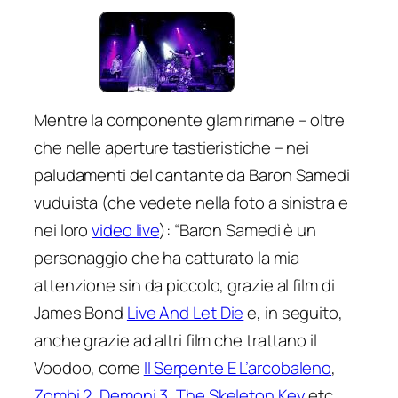
Mentre la componente glam rimane – oltre
che nelle aperture tastieristiche – nei
paludamenti del cantante da Baron Samedi
vuduista (che vedete nella foto a sinistra e
nei loro
video live
): “
Baron Samedi è un
personaggio che ha catturato la mia
attenzione sin da piccolo, grazie al film di
James Bond
Live And Let Die
e, in seguito,
anche grazie ad altri film che trattano il
Voodoo, come
Il Serpente E L’arcobaleno
,
Zombi 2
,
Demoni 3
,
The Skeleton Key
etc.