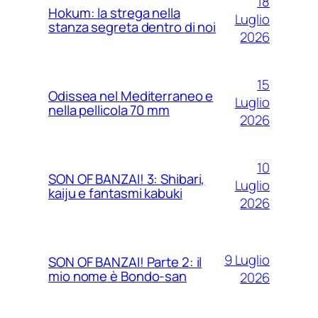
18
Hokum: la strega nella
Luglio
stanza segreta dentro di noi
2026
15
Odissea nel Mediterraneo e
Luglio
nella pellicola 70 mm
2026
10
SON OF BANZAI! 3: Shibari,
Luglio
kaiju e fantasmi kabuki
2026
9 Luglio
SON OF BANZAI! Parte 2: il
mio nome è Bondo-san
2026