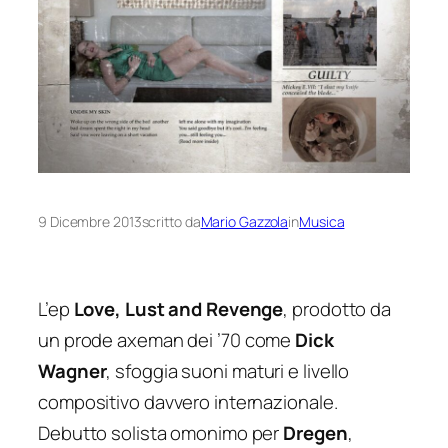
9 Dicembre 2013
scritto da
Mario Gazzola
in
Musica
L’ep
Love, Lust and Revenge
, prodotto da
un prode
axeman
dei ’70 come
Dick
Wagner
, sfoggia suoni maturi e livello
compositivo davvero internazionale.
Debutto solista omonimo per
Dregen
,