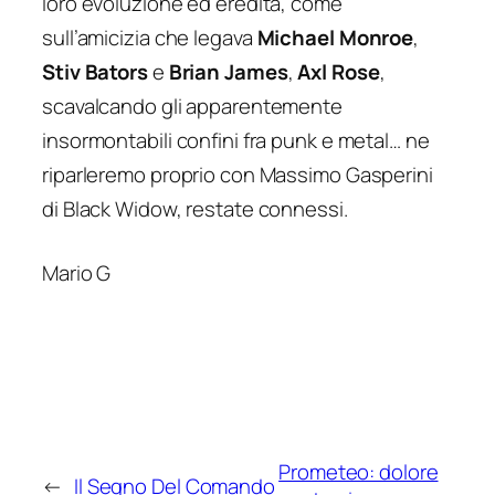
loro evoluzione ed eredità, come
sull’amicizia che legava
Michael Monroe
,
Stiv Bators
e
Brian James
,
Axl Rose
,
scavalcando gli apparentemente
insormontabili confini fra punk e metal… ne
riparleremo proprio con Massimo Gasperini
di Black Widow, restate connessi.
Mario G
Prometeo: dolore
←
Il Segno Del Comando