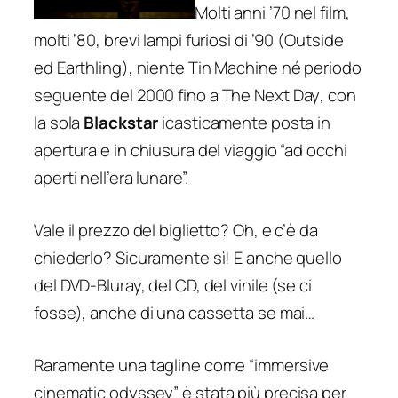
Molti anni ’70 nel film,
molti ’80, brevi lampi furiosi di ’90 (
Outside
ed
Earthling
), niente Tin Machine né periodo
seguente del 2000 fino a
The Next Day
, con
la sola
Blackstar
icasticamente posta in
apertura e in chiusura del viaggio “ad occhi
aperti nell’era lunare”.
Vale il prezzo del biglietto? Oh, e c’è da
chiederlo? Sicuramente sì! E anche quello
del DVD-Bluray, del CD, del vinile (se ci
fosse), anche di una cassetta se mai…
Raramente una tagline come “
immersive
cinematic odyssey
” è stata più precisa per