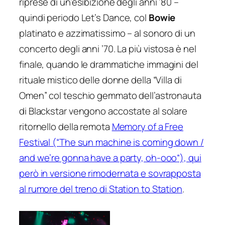
riprese di un’esibizione degli anni ’80 –
quindi periodo
Let’s Dance
, col
Bowie
platinato e azzimatissimo – al sonoro di un
concerto degli anni ’70. La più vistosa è nel
finale, quando le drammatiche immagini del
rituale mistico delle donne della “Villa di
Omen” col teschio gemmato dell’astronauta
di
Blackstar
vengono accostate al solare
ritornello della remota
Memory of a Free
Festiva
l (“T
he sun machine is coming down /
and we’re gonna have a party, oh-ooo
“), qui
però in versione rimodernata e sovrapposta
al rumore del treno di
Station to Station
.