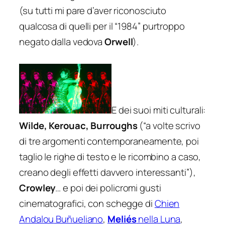
(su tutti mi pare d’aver riconosciuto
qualcosa di quelli per il “
1984
” purtroppo
negato dalla vedova
Orwell
).
E dei suoi miti culturali:
Wilde, Kerouac, Burroughs
(“a volte scrivo
di tre argomenti contemporaneamente, poi
taglio le righe di testo e le ricombino a caso,
creano degli effetti davvero interessanti”),
Crowley
… e poi dei policromi gusti
cinematografici, con schegge di
Chien
Andalou
Buñueliano
,
Meliés
nella Luna
,