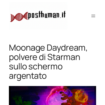
Vai
al
contenuto
Moonage Daydream,
polvere di Starman
sullo schermo
argentato