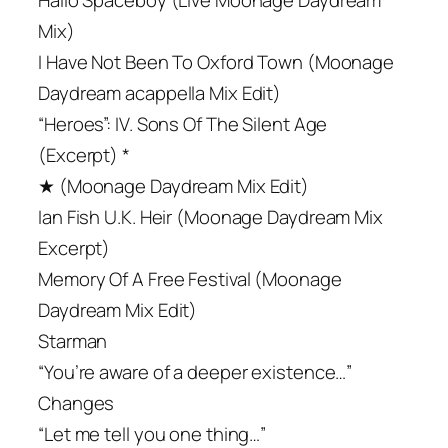
Hallo Spaceboy (Live Moonage Daydream
Mix)
I Have Not Been To Oxford Town (Moonage
Daydream acappella Mix Edit)
“Heroes”: IV. Sons Of The Silent Age
(Excerpt) *
★ (Moonage Daydream Mix Edit)
Ian Fish U.K. Heir (Moonage Daydream Mix
Excerpt)
Memory Of A Free Festival (Moonage
Daydream Mix Edit)
Starman
“You’re aware of a deeper existence…”
Changes
“Let me tell you one thing…”