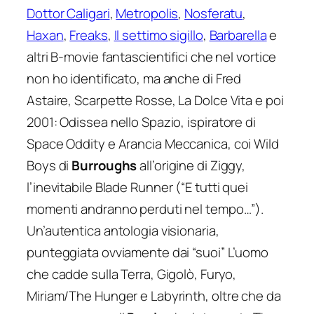
Dottor Caligari
,
Metropolis
,
Nosferatu
,
Haxan
,
Freaks
,
Il settimo sigillo
,
Barbarella
e
altri B-movie fantascientifici che nel vortice
non ho identificato, ma anche di Fred
Astaire,
Scarpette Rosse
,
La Dolce Vita
e poi
2001: Odissea nello Spazio
, ispiratore di
Space Oddity
e
Arancia Meccanica
, coi
Wild
Boys
di
Burroughs
all’origine di Ziggy,
l’inevitabile
Blade Runner
(“
E tutti quei
momenti andranno perduti nel tempo…”
).
Un’autentica antologia visionaria,
punteggiata ovviamente dai “suoi”
L’uomo
che cadde sulla Terra, Gigolò, Furyo,
Miriam/The Hunger e Labyrinth
, oltre che da