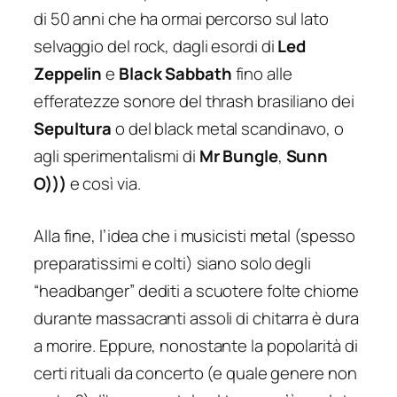
di 50 anni che ha ormai percorso sul lato
selvaggio del rock, dagli esordi di
Led
Zeppelin
e
Black Sabbath
fino alle
efferatezze sonore del thrash brasiliano dei
Sepultura
o del black metal scandinavo, o
agli sperimentalismi di
Mr Bungle
,
Sunn
O)))
e così via.
Alla fine, l’idea che i musicisti metal (spesso
preparatissimi e colti) siano solo degli
“headbanger” dediti a scuotere folte chiome
durante massacranti assoli di chitarra è dura
a morire. Eppure, nonostante la popolarità di
certi rituali da concerto (e quale genere non