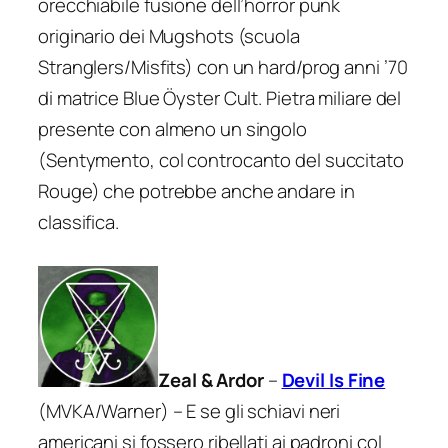
orecchiabile fusione dell’horror punk
originario dei Mugshots (scuola
Stranglers/Misfits) con un hard/prog anni ’70
di matrice Blue Öyster Cult. Pietra miliare del
presente con almeno un singolo
(
Sentymento
, col controcanto del succitato
Rouge) che potrebbe anche andare in
classifica.
Zeal & Ardor
–
Devil Is Fine
(MVKA/Warner) – E se gli schiavi neri
americani si fossero ribellati ai padroni col