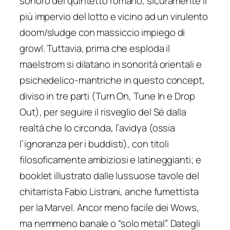
sonoro del quintetto romano, sicuramente il
più impervio del lotto e vicino ad un virulento
doom/sludge con massiccio impiego di
growl. Tuttavia, prima che esploda il
maelstrom si dilatano in sonorità orientali e
psichedelico-mantriche in questo concept,
diviso in tre parti (
Turn On, Tune In
e
Drop
Out
), per seguire il risveglio del
Sé
dalla
realtà che lo circonda, l’
avidya
(ossia
l’ignoranza per i buddisti), con titoli
filosoficamente ambiziosi e latineggianti; e
booklet illustrato dalle lussuose tavole del
chitarrista Fabio Listrani, anche fumettista
per la Marvel. Ancor meno facile dei Wows,
ma nemmeno banale o “solo metal”. Dategli