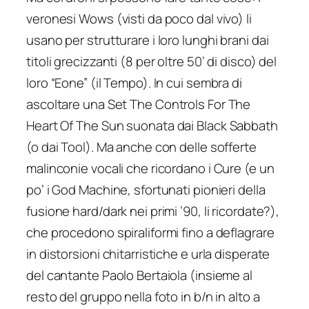
veronesi Wows (visti da poco dal vivo) li
usano per strutturare i loro lunghi brani dai
titoli grecizzanti (8 per oltre 50’ di disco) del
loro “Eone” (il Tempo). In cui sembra di
ascoltare una S
et The Controls For The
Heart Of The Sun
suonata dai Black Sabbath
(o dai Tool). Ma anche con delle sofferte
malinconie vocali che ricordano i Cure (e un
po’ i God Machine, sfortunati pionieri della
fusione hard/dark nei primi ’90, li ricordate?),
che procedono spiraliformi fino a deflagrare
in distorsioni chitarristiche e urla disperate
del cantante Paolo Bertaiola (insieme al
resto del gruppo nella foto in b/n in alto a