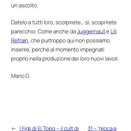
un ascolto.
Datelo a tutti loro, scorpirete… sì, scoprirete
parecchio. Come anche da
Juggernaut
e
Lili
Refrain
, che purtroppo qui non possiamo
inserire, perché al momento impegnati
proprio nella produzione dei loro nuovi lavori.
Mario G
←
I Figli di El Topo – il cult di
31 – “gioca e