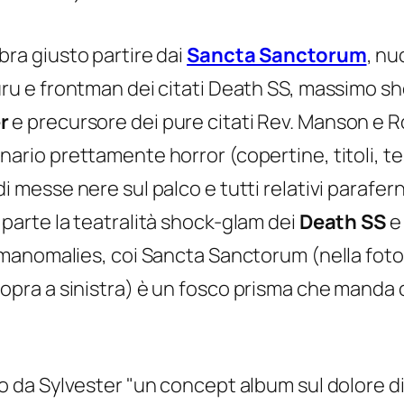
ra giusto partire dai
Sancta Sanctorum
, nu
ru e frontman dei citati Death SS, massimo sh
r
e precursore dei pure citati Rev. Manson e Ro
ario prettamente horror (copertine, titoli, test
i messe nere sul palco e tutti relativi parafern
 parte la teatralità shock-glam dei
Death SS
e 
manomalies
, coi Sancta Sanctorum (nella foto 
opra a sinistra) è un fosco prisma che manda
o da Sylvester "un concept album sul dolore di v