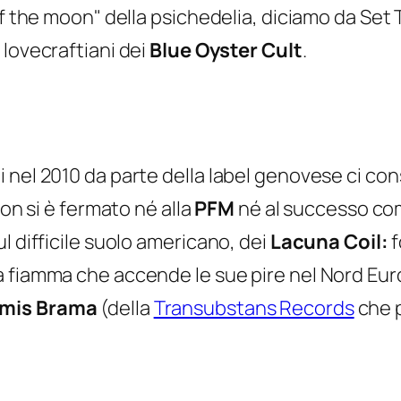
of the moon" della psichedelia, diciamo da
Set 
 lovecraftiani dei
Blue Oyster Cult
.
nel 2010 da parte della label genovese ci cons
non si è fermato né alla
PFM
né al successo co
l difficile suolo americano, dei
Lacuna Coil:
f
a fiamma che accende le sue pire nel Nord Eu
mis Brama
(della
Transubstans Records
che p