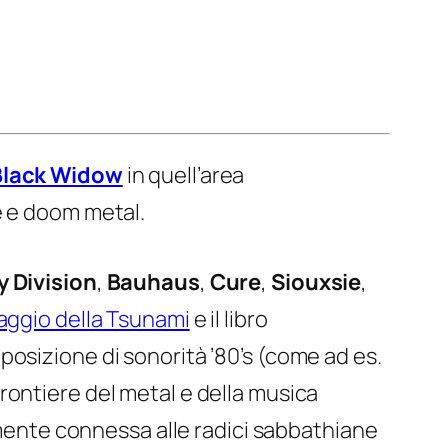
Black Widow
in quell’area
e e doom metal.
y Division
,
Bauhaus
,
Cure
,
Siouxsie
,
saggio della Tsunami
e il libro
posizione di sonorità ’80’s (come ad es.
ontiere del metal e della musica
nte connessa alle radici sabbathiane