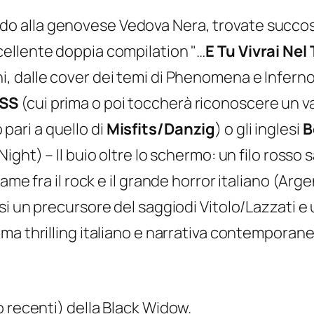
do alla genovese
Vedova Nera
, trovate succ
cellente doppia compilation "…
E Tu Vivrai Nel
i, dalle cover dei temi di Phenomena e Inferno 
 SS
(cui prima o poi toccherà riconoscere un v
pari a quello di
Misfits/Danzig
) o gli inglesi
B
ight) – Il buio oltre lo schermo: un filo ross
ame fra il rock e il grande horror italiano (Arg
i un precursore del saggiodi Vitolo/Lazzati e u
nema
thrilling
italiano e narrativa contemporane
o recenti) della Black Widow.