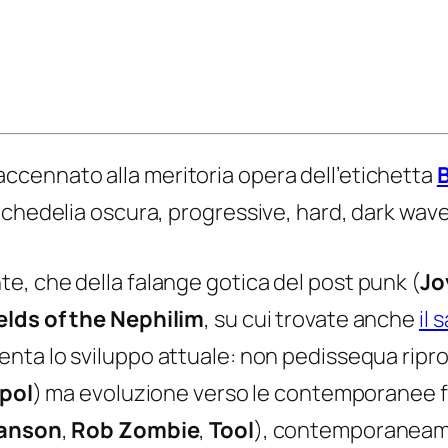
cennato alla meritoria opera dell’etichetta
ichedelia oscura, progressive, hard, dark wav
, che della falange gotica del post punk (
Jo
elds of the Nephilim
, su cui trovate anche
il 
enta lo sviluppo attuale: non pedissequa ripro
rpol
) ma evoluzione verso le contemporanee fr
Manson
,
Rob Zombie
,
Tool
), contemporaneame