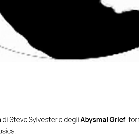
m
di Steve Sylvester e degli
Abysmal Grief
, fo
usica.