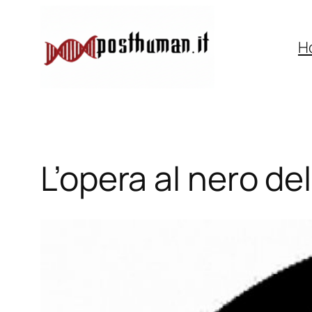
Vai
al
H
contenuto
L’opera al nero de