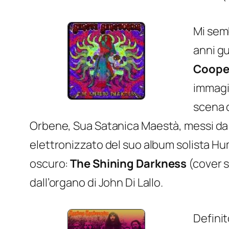
Mi semb
anni gu
Coope
immagin
scena d
Orbene,
Sua Satanica Maestà
, messi da
elettronizzato del suo album solista
Hu
oscuro:
The Shining Darkness
(cover s
dall’organo di John Di Lallo.
Definit