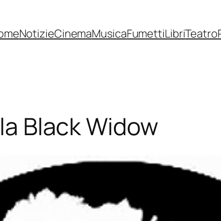
ome
Notizie
Cinema
Musica
Fumetti
Libri
Teatro
lla Black Widow