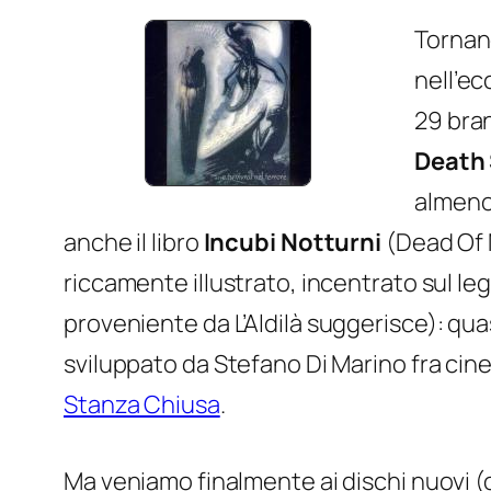
Tornan
nell’ec
29 bran
Death
almeno 
anche il libro
Incubi Notturni
(Dead Of N
riccamente illustrato, incentrato sul leg
proveniente da
L’Aldilà
suggerisce): quas
sviluppato da Stefano Di Marino fra ci
Stanza Chiusa
.
Ma veniamo finalmente ai dischi nuovi (