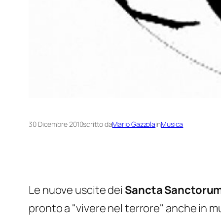
30 Dicembre 2010
scritto da
Mario Gazzola
in
Musica
Le nuove uscite dei
Sancta Sanctoru
pronto a "vivere nel terrore" anche in m