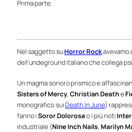
Prima parte.
Nel saggetto su
Horror Rock
avevamo ac
dell’undeground italiano che collega ps
Un magma sonoro prismico e affascinante
Sisters of Mercy
,
Christian Death
e
Fi
monografico sui
Death In June
) rappres
fanno i
Soror Dolorosa
o i più noti
Inte
industriale (
Nine Inch Nails
,
Marilyn 