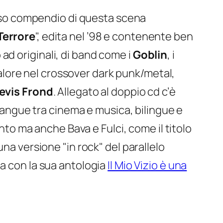
oso compendio di questa scena
 Terrore
", edita nel ’98 e contenente ben
ad originali, di band come i
Goblin
, i
alore nel crossover dark punk/metal,
evis Frond
. Allegato al doppio cd c’è
o sangue tra cinema e musica
, bilingue e
ento ma anche Bava e Fulci, come il titolo
na versione "in rock" del parallelo
a con la sua antologia
Il Mio Vizio è una