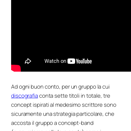
Ad ogni buon conto, per un gruppo la cui
discografia
conta sette titoli in totale, tre
concept ispirati al medesimo scrittore sono
sicuramente una strategia particolare, che
accosta il gruppo a concept-band