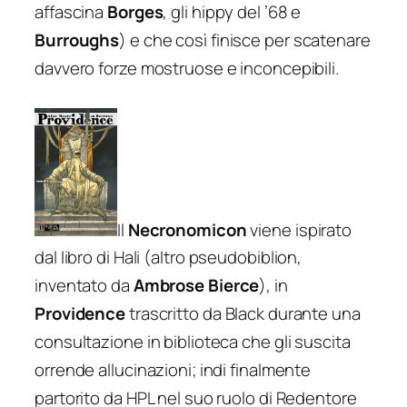
affascina
Borges
, gli hippy del ’68 e
Burroughs
) e che così finisce per scatenare
davvero forze mostruose e inconcepibili.
Il
Necronomicon
viene ispirato
dal libro di Hali (altro
pseudobiblion
,
inventato da
Ambrose Bierce
), in
Providence
trascritto da Black durante una
consultazione in biblioteca che gli suscita
orrende allucinazioni; indi finalmente
partorito da HPL nel suo ruolo di Redentore