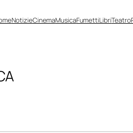
ome
Notizie
Cinema
Musica
Fumetti
Libri
Teatro
CA