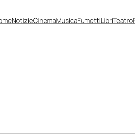
ome
Notizie
Cinema
Musica
Fumetti
Libri
Teatro