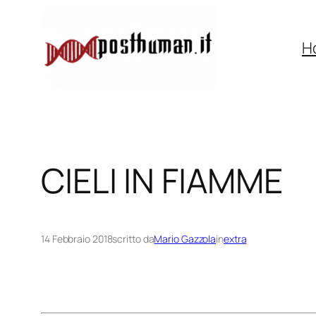
Vai
al
H
contenuto
CIELI IN FIAMME
14 Febbraio 2018
scritto da
Mario Gazzola
in
extra