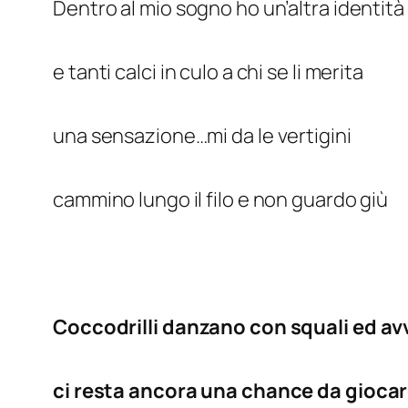
Dentro al mio sogno ho un’altra identità
e tanti calci in culo a chi se li merita
una sensazione…mi da le vertigini
cammino lungo il filo e non guardo giù
Coccodrilli danzano con squali ed av
ci resta ancora una chance da giocar