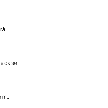
rà
re da se
on me