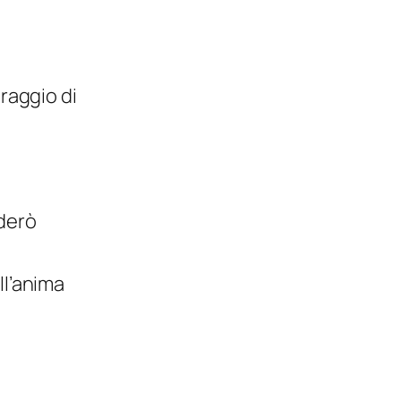
iraggio di
rderò
ll’anima