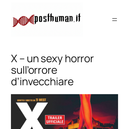
Vai
al
contenuto
X – un sexy horror
sull’orrore
d’invecchiare