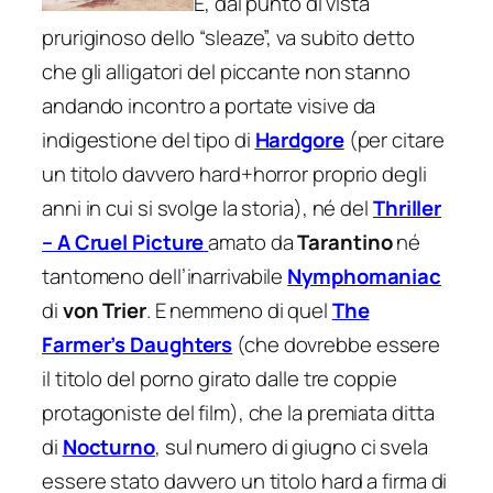
E, dal punto di vista
pruriginoso dello “sleaze”, va subito detto
che gli alligatori del piccante non stanno
andando incontro a portate visive da
indigestione del tipo di
Hardgore
(per citare
un titolo davvero hard+horror proprio degli
anni in cui si svolge la storia), né del
Thriller
– A Cruel Picture
amato da
Tarantino
né
tantomeno dell’inarrivabile
Nymphomaniac
di
von Trier
. E nemmeno di quel
The
Farmer’s Daughters
(che dovrebbe essere
il titolo del porno girato dalle tre coppie
protagoniste del film), che la premiata ditta
di
Nocturno
, sul numero di giugno ci svela
essere stato davvero un titolo hard a firma di