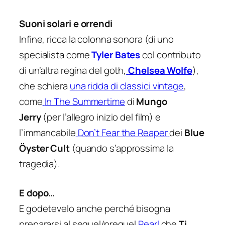
Suoni solari e orrendi
Infine, ricca la colonna sonora (di uno
specialista come
Tyler Bates
col contributo
di un’altra regina del goth,
Chelsea Wolfe
),
che schiera
una ridda di classici vintage
,
come
In The Summertime
di
Mungo
Jerry
(per l’allegro inizio del film) e
l’immancabile
Don’t Fear the Reaper
dei
Blue
Öyster Cult
(quando s’approssima la
tragedia).
E dopo…
E godetevelo anche perché bisogna
prepararsi al sequel/prequel
Pearl
che
Ti