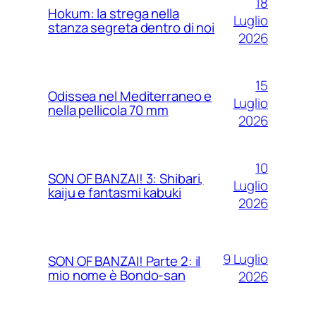
18
Hokum: la strega nella
Luglio
stanza segreta dentro di noi
2026
15
Odissea nel Mediterraneo e
Luglio
nella pellicola 70 mm
2026
10
SON OF BANZAI! 3: Shibari,
Luglio
kaiju e fantasmi kabuki
2026
9 Luglio
SON OF BANZAI! Parte 2: il
mio nome è Bondo-san
2026