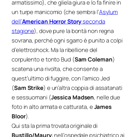
armatissimo), che gliela giura e lo fa finire in
un turpe manicomio (che sembra l’
Asylum
dell’
American Horror Story
seconda
stagione
), dove pure la bontà non regna
sovrana, perché ogni sgarro è punito a colpi
d’elettroshock. Ma la ribellione del
corpulento e tonto Bud (
Sam Coleman
)
scatena una rivolta, che consente a
quest’ultimo di fuggire, con l’amico Jed
(
Sam Strike
) e un’altra coppia di assatanati
e sessuomani (
Jessica Madsen
, nelle due
foto in alto armata e catturata,
e
James
Bloor
).
Qui sta la prima trovata originale di
Bustillo/Maury
: nell’ospedale psichiatrico ai