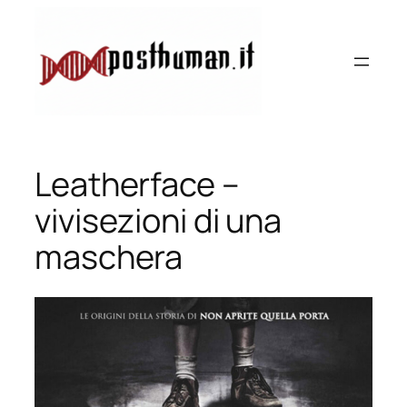
Vai
al
contenuto
Leatherface –
vivisezioni di una
maschera