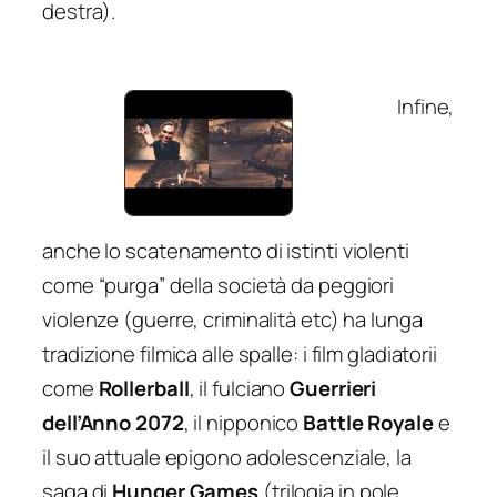
destra).
Infine,
anche lo scatenamento di istinti violenti
come “purga” della società da peggiori
violenze (guerre, criminalità etc) ha lunga
tradizione filmica alle spalle: i film gladiatorii
come
Rollerball
, il fulciano
Guerrieri
dell’Anno 2072
, il nipponico
Battle Royale
e
il suo attuale epigono adolescenziale, la
saga di
Hunger Games
(trilogia in pole