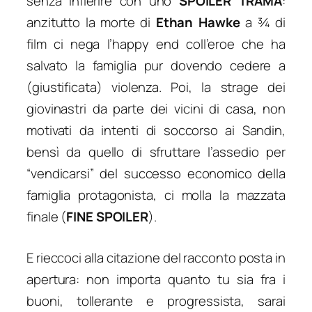
senza infierire con uno
SPOILER TRAMA
:
anzitutto la morte di
Ethan Hawke
a ¾ di
film ci nega l’happy end coll’eroe che ha
salvato la famiglia pur dovendo cedere a
(giustificata) violenza. Poi, la strage dei
giovinastri da parte dei vicini di casa, non
motivati da intenti di soccorso ai Sandin,
bensì da quello di sfruttare l’assedio per
“vendicarsi” del successo economico della
famiglia protagonista, ci molla la mazzata
finale (
FINE SPOILER
).
E rieccoci alla citazione del racconto posta in
apertura: non importa quanto tu sia fra i
buoni, tollerante e progressista, sarai