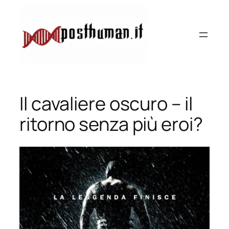
Vai
al
contenuto
Il cavaliere oscuro – il
ritorno senza più eroi?