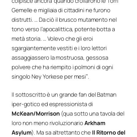
colpisce ancora’ quando crollarono le Torri
Gemelle e migliaia di cittadini ne furono
distrutti. … Da ciò il brusco mutamento nel
tono verso l’apocalittica, potente botta a
metà storia. … Volevo che gli eroi
sgargiantemente vestiti e i loro lettori
assaggiassero la mostruosa, gessosa
polvere che ha riempito i polmoni di ogni
singolo Ney Yorkese per mesi”
.
Il sottoscritto è un grande fan del Batman
iper-gotico ed espressionista di
McKean/Morrison
(qua sotto una tavola del
loro non meno rivoluzionario
Arkham
Asylum
). Ma sa altrettanto che
Il Ritorno del