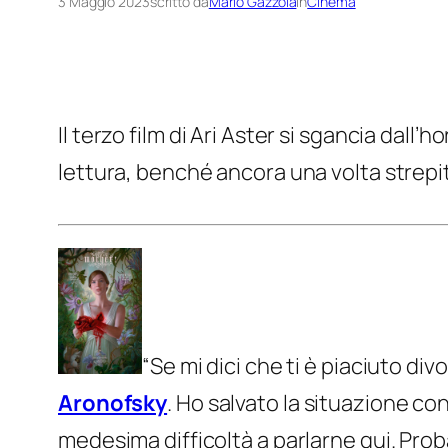
3 Maggio 2023
scritto da
Mario Gazzola
in
Cinema
Il terzo film di Ari Aster si sgancia dall’
lettura, benché ancora una volta strepit
“
Se mi dici che ti è piaciuto div
Aronofsky
. Ho salvato la situazione c
medesima difficoltà a parlarne qui. Pr