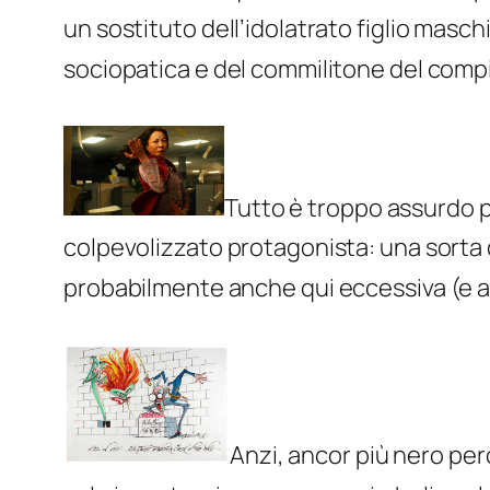
un sostituto dell’idolatrato figlio masch
sociopatica e del commilitone del compi
Tutto è troppo assurdo pe
colpevolizzato protagonista: una sorta d
probabilmente anche qui eccessiva (e alt
Anzi, ancor più nero perc