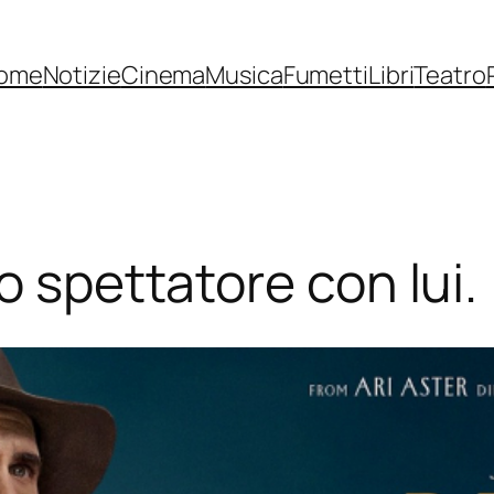
ome
Notizie
Cinema
Musica
Fumetti
Libri
Teatro
o spettatore con lui.