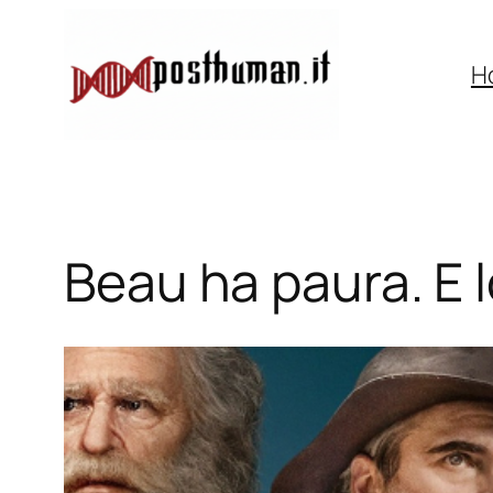
Vai
al
H
contenuto
Beau ha paura. E l