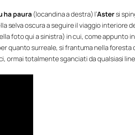
u ha paura
(locandina a destra) l’
Aster
si spin
a selva oscura a seguire il viaggio interiore de
nella foto qui a sinistra) in cui, come appunto i
quanto surreale, si frantuma nella foresta dei
rici, ormai totalmente sganciati da qualsiasi line