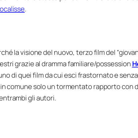
pocalisse
.
ché la visione del nuovo, terzo film del “giovan
aestri grazie al dramma familiare/possession
H
uno di quei film da cui esci frastornato e sen
ha in comune solo un tormentato rapporto con du
entrambi gli autori.