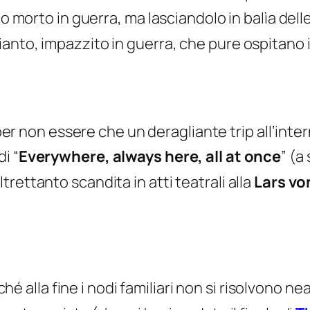
io morto in guerra, ma lasciandolo in balìa delle
anto, impazzito in guerra, che pure ospitano i
r non essere che un deragliante trip all’inter
i “
Everywhere,
always here
, all at once
” (a
rettanto scandita in atti teatrali alla
Lars von
hé alla fine i nodi familiari non si risolvono 