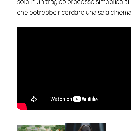
solo in un tragico processo simbolico al 
che potrebbe ricordare una sala cinemato