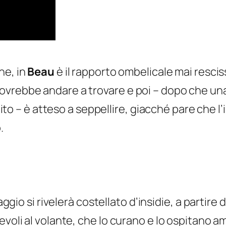
ne, in
Beau
è il rapporto ombelicale mai resci
ovrebbe andare a trovare e poi – dopo che u
pedito – è atteso a seppellire, giacché pare che
.
gio si rivelerà costellato d’insidie, a partire 
pevoli al volante, che lo curano e lo ospitan