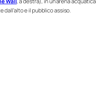
he Wall
, a destra), in un’arena acquatica
dall’alto e il pubblico assiso.