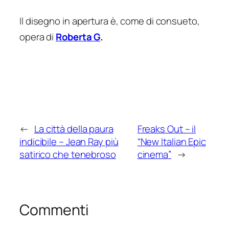
Il disegno in apertura è, come di consueto,
opera di
Roberta G
.
←
La città della paura
Freaks Out – il
indicibile – Jean Ray più
“New Italian Epic
satirico che tenebroso
cinema”
→
Commenti