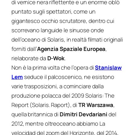
di vernice nera riflettente e un enorme oblò
puntato sugli spettatori, come un
gigantesco occhio scrutatore, dentro cui
scorrevano languide le sinuose onde
dell’oceano di
Solaris
, in realtà filmati originali
forniti dall’
Agenzia Spaziale Europea
,
rielaborate da
D-Wok
.
Non è la prima volta che l’opera di
Stanislaw
Lem
seduce il palcoscenico, ne esistono
varie trasposizioni, a cominciare dalla
produzione polacca del 2009
Solaris
: The
Report (
Solaris. Raport
), di
TR Warszawa
,
quella britannica di
Dimitri Devdariani
del
2012, mentre oltreoceano abbiamo
La
velocidad del zoom del Horizonte
, del 2014,