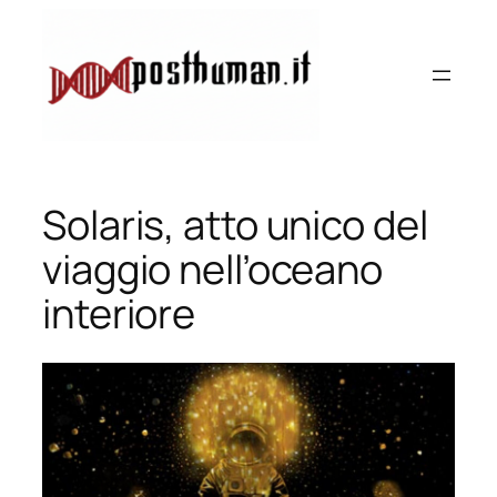
Vai
al
contenuto
Solaris, atto unico del
viaggio nell’oceano
interiore