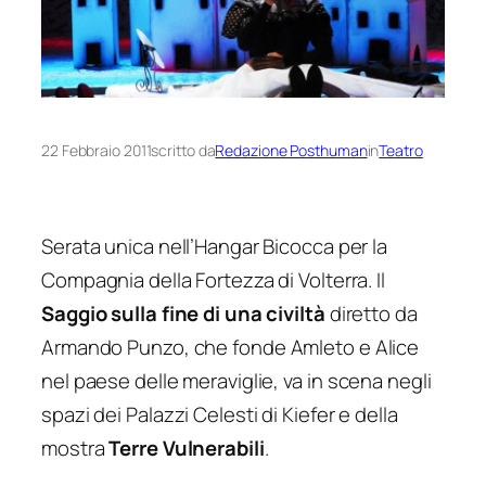
22 Febbraio 2011
scritto da
Redazione Posthuman
in
Teatro
Serata unica nell’Hangar Bicocca per la
Compagnia della Fortezza di Volterra. Il
Saggio sulla fine di una civiltà
diretto da
Armando Punzo, che fonde
Amleto
e
Alice
nel paese delle meraviglie
, va in scena negli
spazi dei
Palazzi Celesti
di Kiefer e della
mostra
Terre Vulnerabili
.