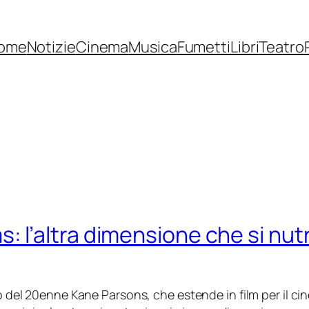
ome
Notizie
Cinema
Musica
Fumetti
Libri
Teatro
 l’altra dimensione che si nutr
 del 20enne Kane Parsons, che estende in film per il ci