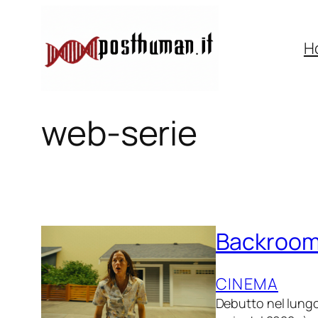
Vai
al
H
contenuto
web-serie
Backrooms:
CINEMA
Debutto nel lungo