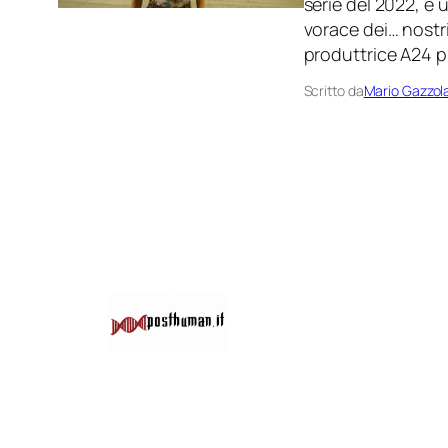
serie del 2022, è 
vorace dei… nostri 
produttrice A24 pu
Scritto da
Mario Gazzol