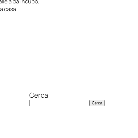
allela da incubo,
la casa
Cerca
Cerca